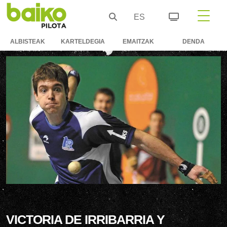
ES
ALBISTEAK
KARTELDEGIA
EMAITZAK
DENDA
VICTORIA DE IRRIBARRIA Y