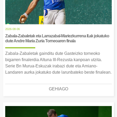
2026-08-06
Zabala-Zabaletak eta Larrazabal-Mariezkurrena II.ak jokatuko
dute Andre Maria Zuria Torneoaren finala
Zabala-Zabaletak gainditu dute Gasteizko torneoko
bigarren finalerdia Altuna III-Rezusta kanpoan utzita.
Serie Bn Murua-Eskuzak irabazi dute eta Amiano-
Landaren aurka jokatuko dute larunbateko beste finalean.
GEHIAGO