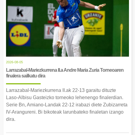
2026-08-05
Larrazabal-Mariezkurrena II.a Andre Maria Zuria Torneoaren
finalera sailkatu dira
Larrazabal-Mariezkurrena II.ak 22-13 garaitu dituzte
Laso-Albisu Gasteizko torneoko lehenengo finalerdian.
Serie Bn, Amiano-Landak 22-12 irabazi diete Zubizarreta
IV-Arangureni. Bi bikoteak larunbateko finaletan izango
dira.