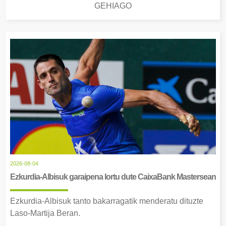
GEHIAGO
2026-08-04
Ezkurdia-Albisuk garaipena lortu dute CaixaBank Mastersean
Ezkurdia-Albisuk tanto bakarragatik menderatu dituzte
Laso-Martija Beran.