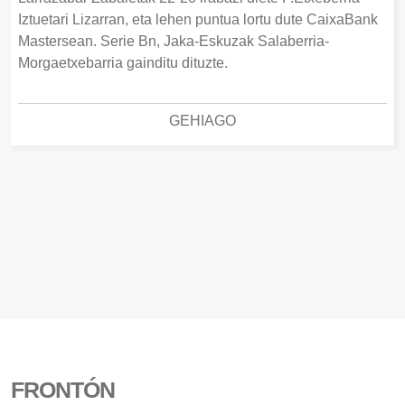
Iztuetari Lizarran, eta lehen puntua lortu dute CaixaBank
Mastersean. Serie Bn, Jaka-Eskuzak Salaberria-
Morgaetxebarria gainditu dituzte.
GEHIAGO
FRONTÓN