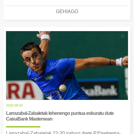
GEHIAGO
2026-08-02
Larrazabal-Zabaletak lehenengo puntua eskuratu dute
CaixaBank Mastersean
Larrazabal-Zabaletak 22-20 irabazi diete P.Etxeberria-