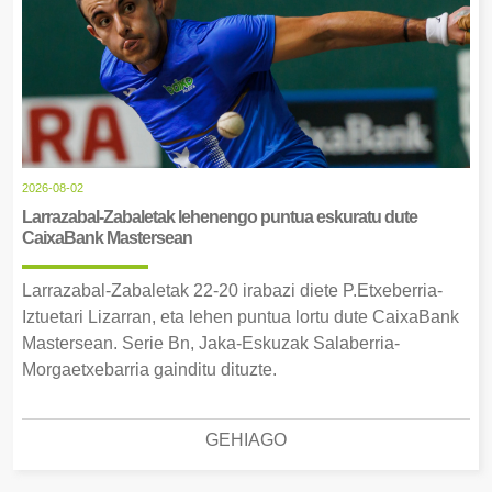
2026-08-02
Larrazabal-Zabaletak lehenengo puntua eskuratu dute
CaixaBank Mastersean
Larrazabal-Zabaletak 22-20 irabazi diete P.Etxeberria-
Iztuetari Lizarran, eta lehen puntua lortu dute CaixaBank
Mastersean. Serie Bn, Jaka-Eskuzak Salaberria-
Morgaetxebarria gainditu dituzte.
GEHIAGO