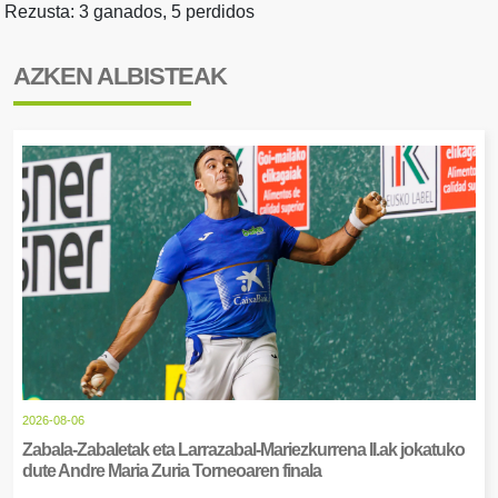
Rezusta: 3 ganados, 5 perdidos
AZKEN ALBISTEAK
2026-08-06
Zabala-Zabaletak eta Larrazabal-Mariezkurrena II.ak jokatuko
dute Andre Maria Zuria Torneoaren finala