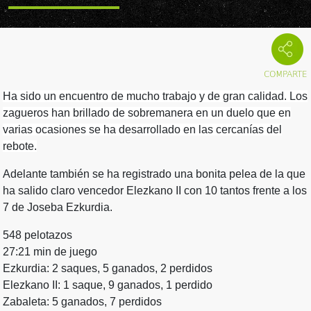
Ha sido un encuentro de mucho trabajo y de gran calidad. Los
zagueros han brillado de sobremanera en un duelo que en
varias ocasiones se ha desarrollado en las cercanías del
rebote.
Adelante también se ha registrado una bonita pelea de la que
ha salido claro vencedor Elezkano II con 10 tantos frente a los
7 de Joseba Ezkurdia.
548 pelotazos
27:21 min de juego
Ezkurdia: 2 saques, 5 ganados, 2 perdidos
Elezkano II: 1 saque, 9 ganados, 1 perdido
Zabaleta: 5 ganados, 7 perdidos