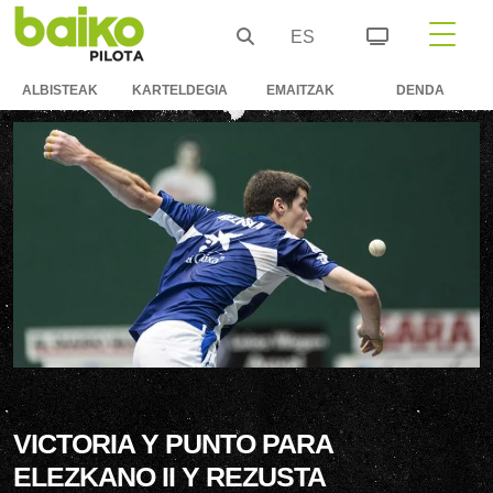
ES
ALBISTEAK
KARTELDEGIA
EMAITZAK
DENDA
VICTORIA Y PUNTO PARA
ELEZKANO II Y REZUSTA