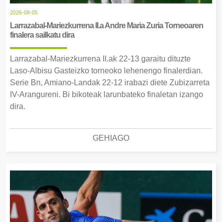
2026-08-05
Larrazabal-Mariezkurrena II.a Andre Maria Zuria Torneoaren
finalera sailkatu dira
Larrazabal-Mariezkurrena II.ak 22-13 garaitu dituzte
Laso-Albisu Gasteizko torneoko lehenengo finalerdian.
Serie Bn, Amiano-Landak 22-12 irabazi diete Zubizarreta
IV-Arangureni. Bi bikoteak larunbateko finaletan izango
dira.
GEHIAGO