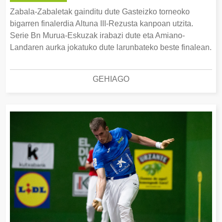
Zabala-Zabaletak gainditu dute Gasteizko torneoko
bigarren finalerdia Altuna III-Rezusta kanpoan utzita.
Serie Bn Murua-Eskuzak irabazi dute eta Amiano-
Landaren aurka jokatuko dute larunbateko beste finalean.
GEHIAGO