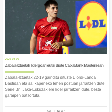
2026-08-09
Zabala-Iztuetak lidergoari eutsi diote CaixaBank Mastersean
Zabala-Iztuetak 22-19 gainditu dituzte Elordi-Landa
Bastidan eta sailkapeneko lehen postuan jarraitzen dute.
Serie Bn, Jaka-Eskuzak ere lider jarraitzen dute, beste
garaipen bat lortuta.
GEHIAGO