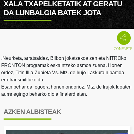
XALA TXAPELKETATIK AT GERATU
DA LUNBALGIA BATEK JOTA
.Neurketa, arratsaldez, Bilbon jokatzekoa zen eta NITROko
FRONTON programak eskaintzeko asmoa zuena. Horren
ordez, Titin III.a-Zubieta Vs. Mtz. de Irujo-Laskurain partida
erretransmitituko du.
Esan behar da, egoera honen ondorioz, Mtz. de Irujok Idoateri
aurre egingo beharko diola finalerdietan.
AZKEN ALBISTEAK