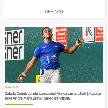
GEHIAGO
2026-08-06
Zabala-Zabaletak eta Larrazabal-Mariezkurrena II.ak jokatuko
dute Andre Maria Zuria Torneoaren finala