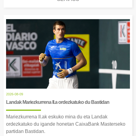
2026-08-09
Landak Mariezkurrena II.a ordezkatuko du Bastidan
Mariezkurrena II.ak eskuko mina du eta Landak
ordezkatuko du igande honetan CaixaBank Masterseko
partidan Bastidan.