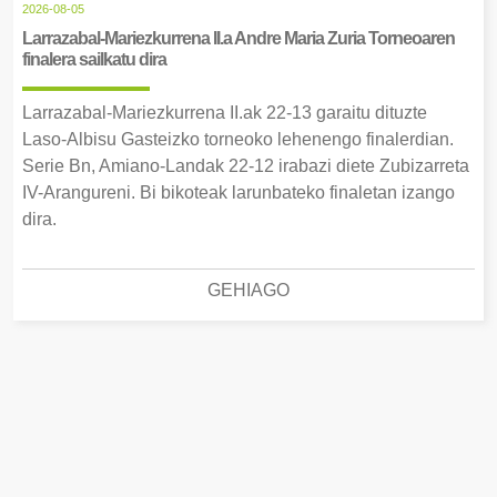
2026-08-05
Larrazabal-Mariezkurrena II.a Andre Maria Zuria Torneoaren
finalera sailkatu dira
Larrazabal-Mariezkurrena II.ak 22-13 garaitu dituzte
Laso-Albisu Gasteizko torneoko lehenengo finalerdian.
Serie Bn, Amiano-Landak 22-12 irabazi diete Zubizarreta
IV-Arangureni. Bi bikoteak larunbateko finaletan izango
dira.
GEHIAGO