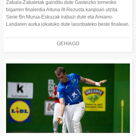
Zabala-Zabaletak gainditu dute Gasteizko torneoko
bigarren finalerdia Altuna III-Rezusta kanpoan utzita.
Serie Bn Murua-Eskuzak irabazi dute eta Amiano-
Landaren aurka jokatuko dute larunbateko beste finalean.
GEHIAGO