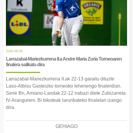
2026-08-05
Larrazabal-Mariezkurrena II.a Andre Maria Zuria Torneoaren
finalera sailkatu dira
Larrazabal-Mariezkurrena II.ak 22-13 garaitu dituzte
Laso-Albisu Gasteizko torneoko lehenengo finalerdian.
Serie Bn, Amiano-Landak 22-12 irabazi diete Zubizarreta
IV-Arangureni. Bi bikoteak larunbateko finaletan izango
dira.
GEHIAGO