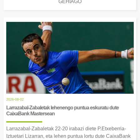
GEHIAGO
2026-08-02
Larrazabal-Zabaletak lehenengo puntua eskuratu dute
CaixaBank Mastersean
Larrazabal-Zabaletak 22-20 irabazi diete P.Etxeberria-
Iztuetari Lizarran, eta lehen puntua lortu dute CaixaBank