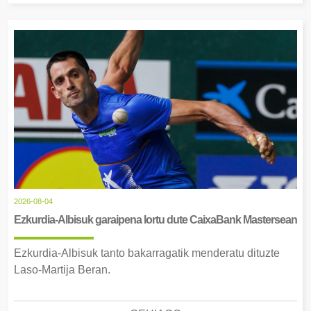
2026-08-04
Ezkurdia-Albisuk garaipena lortu dute CaixaBank Mastersean
Ezkurdia-Albisuk tanto bakarragatik menderatu dituzte
Laso-Martija Beran.