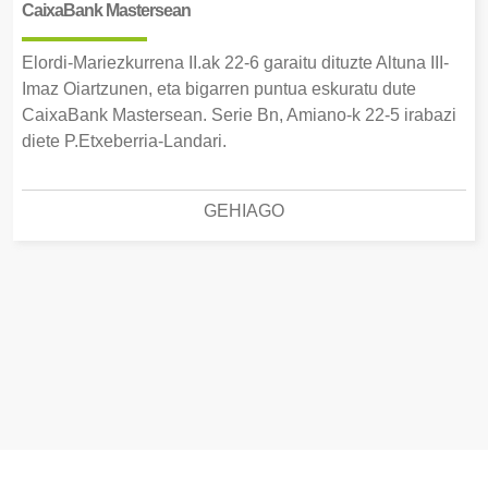
CaixaBank Mastersean
Elordi-Mariezkurrena II.ak 22-6 garaitu dituzte Altuna III-
Imaz Oiartzunen, eta bigarren puntua eskuratu dute
CaixaBank Mastersean. Serie Bn, Amiano-k 22-5 irabazi
diete P.Etxeberria-Landari.
GEHIAGO