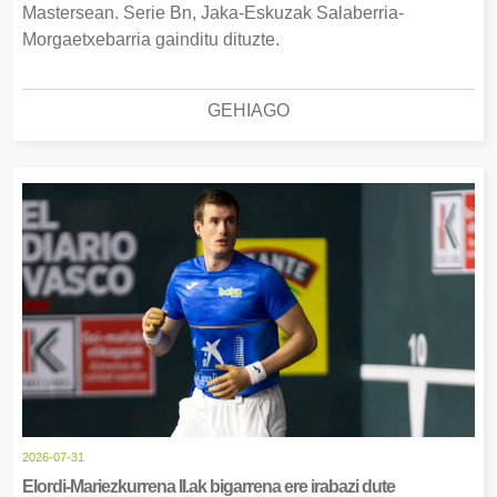
Mastersean. Serie Bn, Jaka-Eskuzak Salaberria-
Morgaetxebarria gainditu dituzte.
GEHIAGO
2026-07-31
Elordi-Mariezkurrena II.ak bigarrena ere irabazi dute