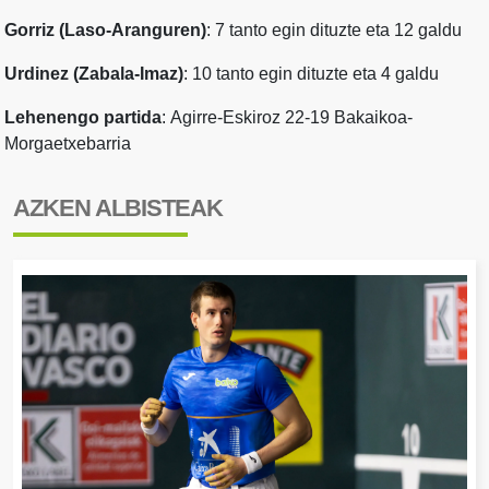
Gorriz (Laso-Aranguren)
: 7 tanto egin dituzte eta 12 galdu
Urdinez (Zabala-Imaz)
: 10 tanto egin dituzte eta 4 galdu
Lehenengo partida
:
Agirre-Eskiroz 22-19 Bakaikoa-
Morgaetxebarria
AZKEN ALBISTEAK