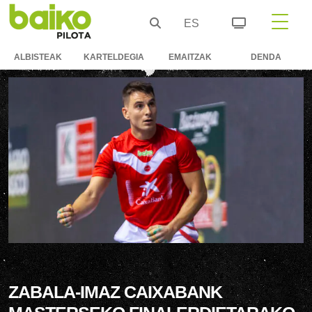
ES
ALBISTEAK
KARTELDEGIA
EMAITZAK
DENDA
ZABALA-IMAZ CAIXABANK