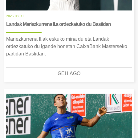
2026-08-09
Landak Mariezkurrena II.a ordezkatuko du Bastidan
Mariezkurrena II.ak eskuko mina du eta Landak
ordezkatuko du igande honetan CaixaBank Masterseko
partidan Bastidan.
GEHIAGO