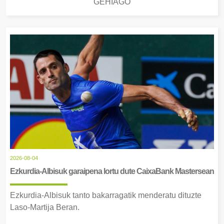
GEHIAGO
2026-08-04
Ezkurdia-Albisuk garaipena lortu dute CaixaBank Mastersean
Ezkurdia-Albisuk tanto bakarragatik menderatu dituzte
Laso-Martija Beran.