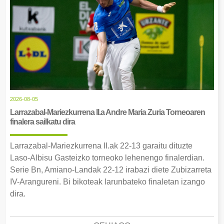
2026-08-05
Larrazabal-Mariezkurrena II.a Andre Maria Zuria Torneoaren
finalera sailkatu dira
Larrazabal-Mariezkurrena II.ak 22-13 garaitu dituzte
Laso-Albisu Gasteizko torneoko lehenengo finalerdian.
Serie Bn, Amiano-Landak 22-12 irabazi diete Zubizarreta
IV-Arangureni. Bi bikoteak larunbateko finaletan izango
dira.