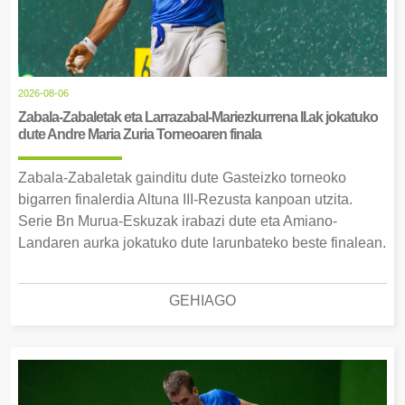
2026-08-06
Zabala-Zabaletak eta Larrazabal-Mariezkurrena II.ak jokatuko
dute Andre Maria Zuria Torneoaren finala
Zabala-Zabaletak gainditu dute Gasteizko torneoko
bigarren finalerdia Altuna III-Rezusta kanpoan utzita.
Serie Bn Murua-Eskuzak irabazi dute eta Amiano-
Landaren aurka jokatuko dute larunbateko beste finalean.
GEHIAGO