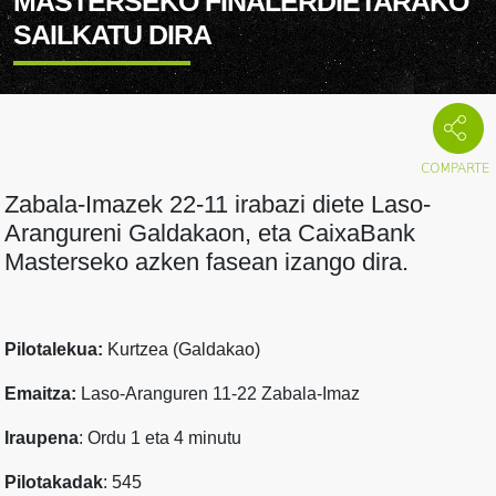
MASTERSEKO FINALERDIETARAKO
SAILKATU DIRA
Zabala-Imazek 22-11 irabazi diete Laso-
Arangureni Galdakaon, eta CaixaBank
Masterseko azken fasean izango dira.
Pilotalekua:
Kurtzea (Galdakao)
Emaitza:
Laso-Aranguren 11-22 Zabala-Imaz
Iraupena
: Ordu 1 eta 4 minutu
Pilotakadak
: 545