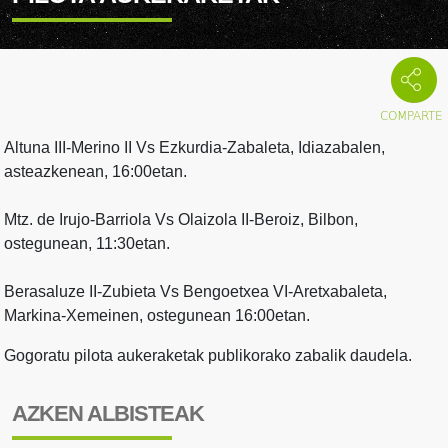
Altuna III-Merino II Vs Ezkurdia-Zabaleta, Idiazabalen,
asteazkenean, 16:00etan.
Mtz. de Irujo-Barriola Vs Olaizola II-Beroiz, Bilbon,
ostegunean, 11:30etan.
Berasaluze II-Zubieta Vs Bengoetxea VI-Aretxabaleta,
Markina-Xemeinen, ostegunean 16:00etan.
Gogoratu pilota aukeraketak publikorako zabalik daudela.
AZKEN ALBISTEAK