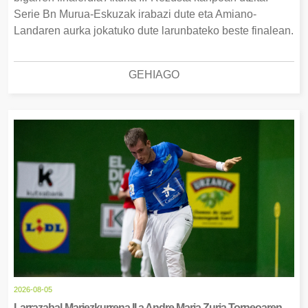
Serie Bn Murua-Eskuzak irabazi dute eta Amiano-
Landaren aurka jokatuko dute larunbateko beste finalean.
GEHIAGO
2026-08-05
Larrazabal-Mariezkurrena II.a Andre Maria Zuria Torneoaren