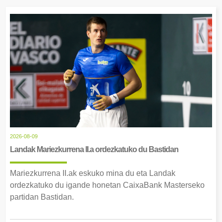
2026-08-09
Landak Mariezkurrena II.a ordezkatuko du Bastidan
Mariezkurrena II.ak eskuko mina du eta Landak
ordezkatuko du igande honetan CaixaBank Masterseko
partidan Bastidan.