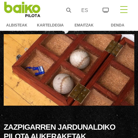
ES
ALBISTEAK
KARTELDEGIA
EMAITZAK
DENDA
ZAZPIGARREN JARDUNALDIKO
PILOTA AUKERAKETAK