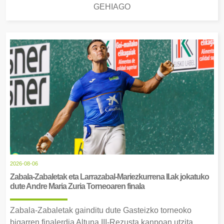
GEHIAGO
2026-08-06
Zabala-Zabaletak eta Larrazabal-Mariezkurrena II.ak jokatuko
dute Andre Maria Zuria Torneoaren finala
Zabala-Zabaletak gainditu dute Gasteizko torneoko
bigarren finalerdia Altuna III-Rezusta kanpoan utzita.