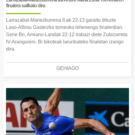
finalera sailkatu dira
Larrazabal-Mariezkurrena II.ak 22-13 garaitu dituzte
Laso-Albisu Gasteizko torneoko lehenengo finalerdian.
Serie Bn, Amiano-Landak 22-12 irabazi diete Zubizarreta
IV-Arangureni. Bi bikoteak larunbateko finaletan izango
dira.
GEHIAGO