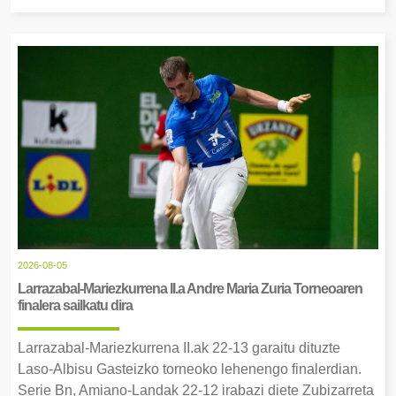
2026-08-05
Larrazabal-Mariezkurrena II.a Andre Maria Zuria Torneoaren
finalera sailkatu dira
Larrazabal-Mariezkurrena II.ak 22-13 garaitu dituzte
Laso-Albisu Gasteizko torneoko lehenengo finalerdian.
Serie Bn, Amiano-Landak 22-12 irabazi diete Zubizarreta