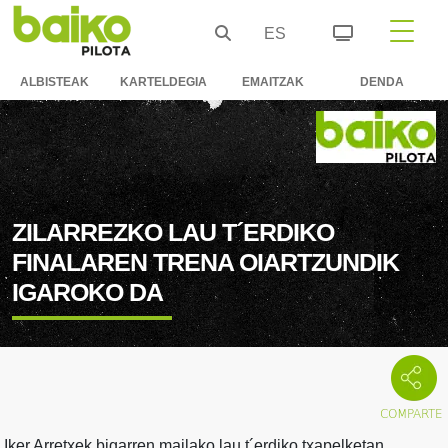
ES
ALBISTEAK
KARTELDEGIA
EMAITZAK
DENDA
ZILARREZKO LAU T´ERDIKO
FINALAREN TRENA OIARTZUNDIK
IGAROKO DA
Iker Arretxek bigarren mailako lau t´erdiko txapelketan