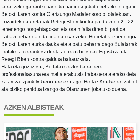
jarraitzeko garrantzi handiko partidua jokatu beharko du gaur
Beloki II.aren kontra Oiartzungo Madalensoro pilotalekuan.
Luzaideko aurrelariak Retegi BIren kontra galdu zuen 21-22
lehenengo norgehiagokan eta orain falta diren bi partida
irabazi beharrean da finalean sartzeko. Horietatik lehenengoa
Beloki II.aren aurka dauka eta aipatu beharra dago Bulatarrak
inolako aukerarik ez duela aurreko bi lehiak Eguskiza eta
Retegi BIren kontra galduta baitauzkala.
Hala eta guztiz ere, Burlatako ezkertiarra bere
profesionaltasuna eta maila erakutsiz irabaztera aterako dela
zalantza izpirik txikienik ere ez dago. Hortaz Arretxerentzat hil
ala biziko partidua izango da Oiartzunen jokatuko duena.
AZKEN ALBISTEAK