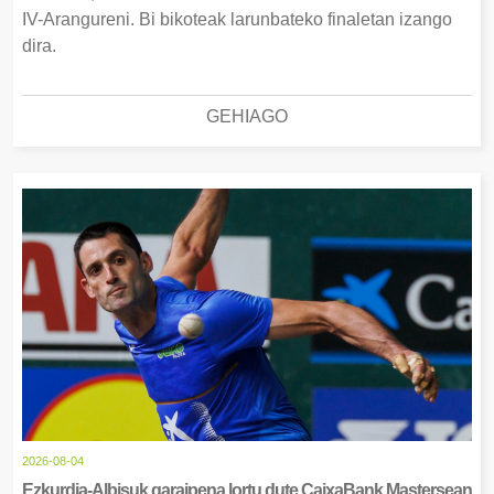
IV-Arangureni. Bi bikoteak larunbateko finaletan izango
dira.
GEHIAGO
2026-08-04
Ezkurdia-Albisuk garaipena lortu dute CaixaBank Mastersean