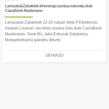
Larrazabal-Zabaletak lehenengo puntua eskuratu dute
CaixaBank Mastersean
Larrazabal-Zabaletak 22-20 irabazi diete P.Etxeberria-
Iztuetari Lizarran, eta lehen puntua lortu dute CaixaBank
Mastersean. Serie Bn, Jaka-Eskuzak Salaberria-
Morgaetxebarria gainditu dituzte.
GEHIAGO