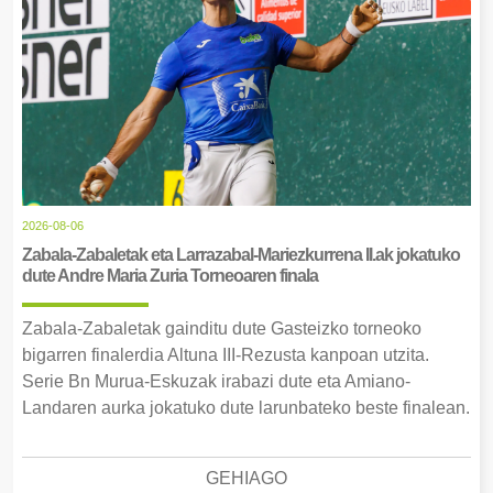
2026-08-06
Zabala-Zabaletak eta Larrazabal-Mariezkurrena II.ak jokatuko
dute Andre Maria Zuria Torneoaren finala
Zabala-Zabaletak gainditu dute Gasteizko torneoko
bigarren finalerdia Altuna III-Rezusta kanpoan utzita.
Serie Bn Murua-Eskuzak irabazi dute eta Amiano-
Landaren aurka jokatuko dute larunbateko beste finalean.
GEHIAGO