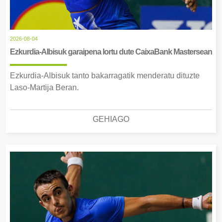
2026-08-04
Ezkurdia-Albisuk garaipena lortu dute CaixaBank Mastersean
Ezkurdia-Albisuk tanto bakarragatik menderatu dituzte
Laso-Martija Beran.
GEHIAGO