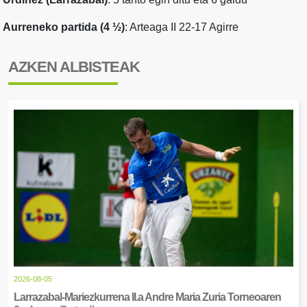
Aurreneko partida (4 ½)
: Arteaga II 22-17 Agirre
AZKEN ALBISTEAK
2026-08-05
Larrazabal-Mariezkurrena II.a Andre Maria Zuria Torneoaren