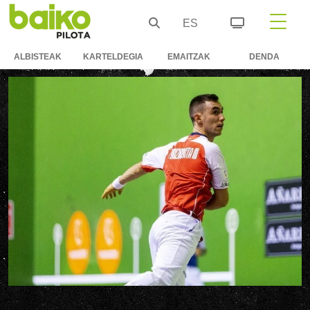
ES
ALBISTEAK
KARTELDEGIA
EMAITZAK
DENDA