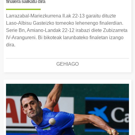
finalera sailkatu dira
Larrazabal-Mariezkurrena II.ak 22-13 garaitu dituzte
Laso-Albisu Gasteizko torneoko lehenengo finalerdian.
Serie Bn, Amiano-Landak 22-12 irabazi diete Zubizarreta
IV-Arangureni. Bi bikoteak larunbateko finaletan izango
dira.
GEHIAGO