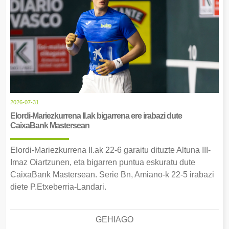
2026-07-31
Elordi-Mariezkurrena II.ak bigarrena ere irabazi dute
CaixaBank Mastersean
Elordi-Mariezkurrena II.ak 22-6 garaitu dituzte Altuna III-
Imaz Oiartzunen, eta bigarren puntua eskuratu dute
CaixaBank Mastersean. Serie Bn, Amiano-k 22-5 irabazi
diete P.Etxeberria-Landari.
GEHIAGO