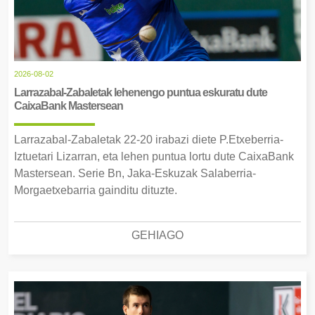
2026-08-02
Larrazabal-Zabaletak lehenengo puntua eskuratu dute
CaixaBank Mastersean
Larrazabal-Zabaletak 22-20 irabazi diete P.Etxeberria-
Iztuetari Lizarran, eta lehen puntua lortu dute CaixaBank
Mastersean. Serie Bn, Jaka-Eskuzak Salaberria-
Morgaetxebarria gainditu dituzte.
GEHIAGO