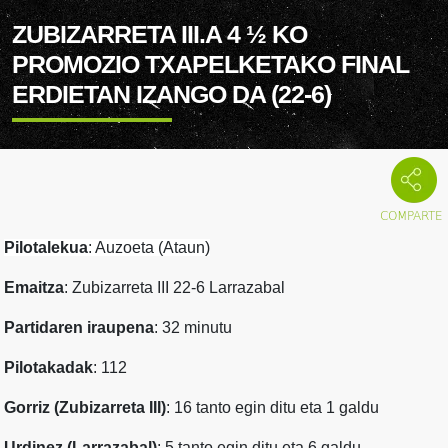
ZUBIZARRETA III.A 4 ½ KO
PROMOZIO TXAPELKETAKO FINAL
ERDIETAN IZANGO DA (22-6)
Pilotalekua
: Auzoeta (Ataun)
Emaitza
: Zubizarreta III 22-6 Larrazabal
Partidaren iraupena
: 32 minutu
Pilotakadak
: 112
Gorriz (Zubizarreta III)
: 16 tanto egin ditu eta 1 galdu
Urdinez (Larrazabal)
: 5 tanto egin ditu eta 6 galdu