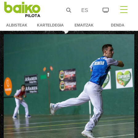
ES
ALBISTEAK
KARTELDEGIA
EMAITZAK
DENDA