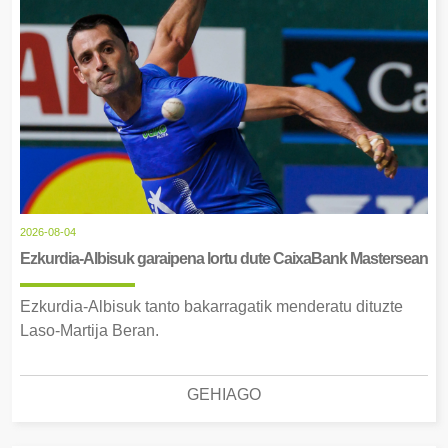
2026-08-04
Ezkurdia-Albisuk garaipena lortu dute CaixaBank Mastersean
Ezkurdia-Albisuk tanto bakarragatik menderatu dituzte
Laso-Martija Beran.
GEHIAGO