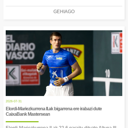
GEHIAGO
2026-07-31
Elordi-Mariezkurrena II.ak bigarrena ere irabazi dute
CaixaBank Mastersean
Elordi-Mariezkurrena II.ak 22-6 garaitu dituzte Altuna III-