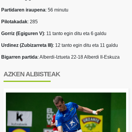
Partidaren iraupena
: 56 minutu
Pilotakadak
: 285
Gorriz (Egiguren V)
: 11 tanto egin ditu eta 6 galdu
Urdinez (Zubizarreta III)
: 12 tanto egin ditu eta 11 galdu
Bigarren partida
: Alberdi-Iztueta 22-18 Alberdi II-Eskuza
AZKEN ALBISTEAK