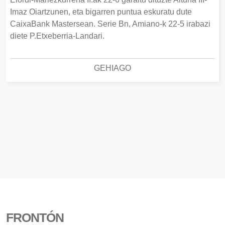
Imaz Oiartzunen, eta bigarren puntua eskuratu dute
CaixaBank Mastersean. Serie Bn, Amiano-k 22-5 irabazi
diete P.Etxeberria-Landari.
GEHIAGO
FRONTÓN