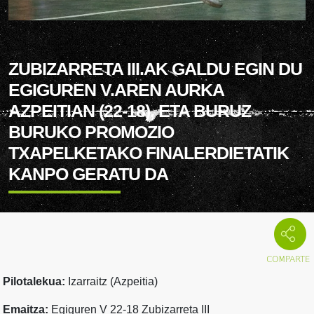
ZUBIZARRETA III.AK GALDU EGIN DU
EGIGUREN V.AREN AURKA
AZPEITIAN (22-18), ETA BURUZ
BURUKO PROMOZIO
TXAPELKETAKO FINALERDIETATIK
KANPO GERATU DA
Pilotalekua:
Izarraitz (Azpeitia)
Emaitza:
Egiguren V 22-18 Zubizarreta III