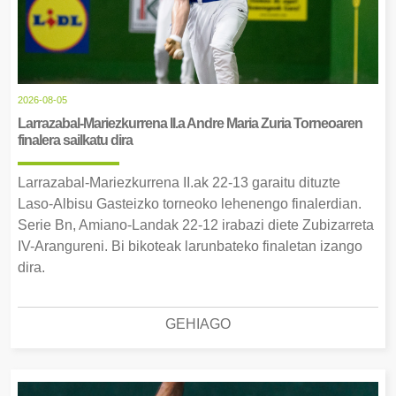
2026-08-05
Larrazabal-Mariezkurrena II.a Andre Maria Zuria Torneoaren
finalera sailkatu dira
Larrazabal-Mariezkurrena II.ak 22-13 garaitu dituzte
Laso-Albisu Gasteizko torneoko lehenengo finalerdian.
Serie Bn, Amiano-Landak 22-12 irabazi diete Zubizarreta
IV-Arangureni. Bi bikoteak larunbateko finaletan izango
dira.
GEHIAGO