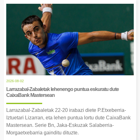
2026-08-02
Larrazabal-Zabaletak lehenengo puntua eskuratu dute
CaixaBank Mastersean
Larrazabal-Zabaletak 22-20 irabazi diete P.Etxeberria-
Iztuetari Lizarran, eta lehen puntua lortu dute CaixaBank
Mastersean. Serie Bn, Jaka-Eskuzak Salaberria-
Morgaetxebarria gainditu dituzte.