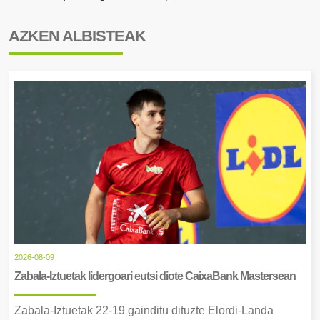
AZKEN ALBISTEAK
2026-08-09
Zabala-Iztuetak lidergoari eutsi diote CaixaBank Mastersean
Zabala-Iztuetak 22-19 gainditu dituzte Elordi-Landa