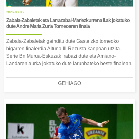
2026-08-06
Zabala-Zabaletak eta Larrazabal-Mariezkurrena II.ak jokatuko
dute Andre Maria Zuria Torneoaren finala
Zabala-Zabaletak gainditu dute Gasteizko torneoko
bigarren finalerdia Altuna III-Rezusta kanpoan utzita.
Serie Bn Murua-Eskuzak irabazi dute eta Amiano-
Landaren aurka jokatuko dute larunbateko beste finalean.
GEHIAGO