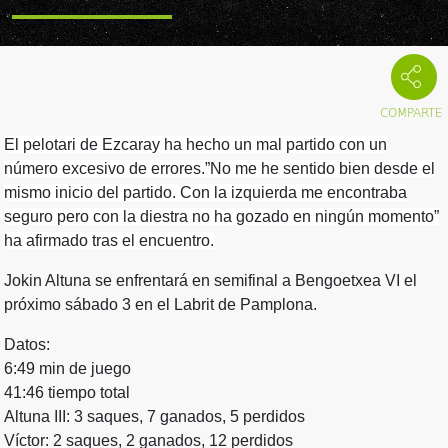
El pelotari de Ezcaray ha hecho un mal partido con un
número excesivo de errores.”No me he sentido bien desde el
mismo inicio del partido. Con la izquierda me encontraba
seguro pero con la diestra no ha gozado en ningún momento”
ha afirmado tras el encuentro.
Jokin Altuna se enfrentará en semifinal a Bengoetxea VI el
próximo sábado 3 en el Labrit de Pamplona.
Datos:
6:49 min de juego
41:46 tiempo total
Altuna III: 3 saques, 7 ganados, 5 perdidos
Víctor: 2 saques, 2 ganados, 12 perdidos