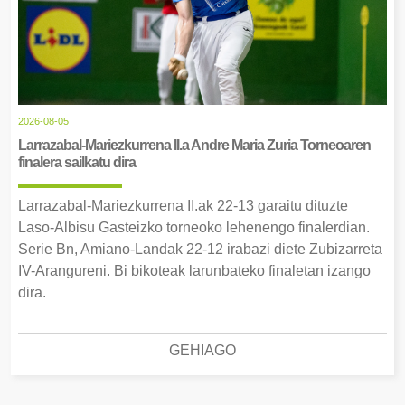
2026-08-05
Larrazabal-Mariezkurrena II.a Andre Maria Zuria Torneoaren
finalera sailkatu dira
Larrazabal-Mariezkurrena II.ak 22-13 garaitu dituzte
Laso-Albisu Gasteizko torneoko lehenengo finalerdian.
Serie Bn, Amiano-Landak 22-12 irabazi diete Zubizarreta
IV-Arangureni. Bi bikoteak larunbateko finaletan izango
dira.
GEHIAGO