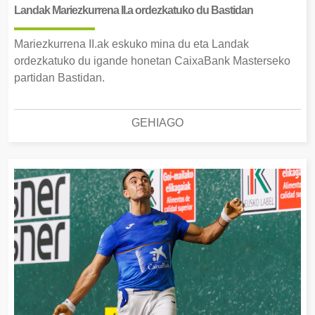
Landak Mariezkurrena II.a ordezkatuko du Bastidan
Mariezkurrena II.ak eskuko mina du eta Landak
ordezkatuko du igande honetan CaixaBank Masterseko
partidan Bastidan.
GEHIAGO