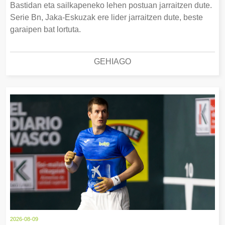
Bastidan eta sailkapeneko lehen postuan jarraitzen dute.
Serie Bn, Jaka-Eskuzak ere lider jarraitzen dute, beste
garaipen bat lortuta.
GEHIAGO
2026-08-09