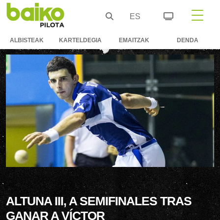
ES
ALBISTEAK
KARTELDEGIA
EMAITZAK
DENDA
ALTUNA III, A SEMIFINALES TRAS
GANAR A VÍCTOR