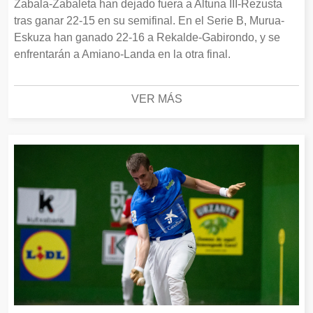
Zabala-Zabaleta han dejado fuera a Altuna III-Rezusta
tras ganar 22-15 en su semifinal. En el Serie B, Murua-
Eskuza han ganado 22-16 a Rekalde-Gabirondo, y se
enfrentarán a Amiano-Landa en la otra final.
VER MÁS