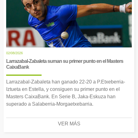
02/08/2026
Larrazabal-Zabaleta suman su primer punto en el Masters
CaixaBank
Larrazabal-Zabaleta han ganado 22-20 a P.Etxeberria-
Iztueta en Estella, y consiguen su primer punto en el
Masters CaixaBank. En Serie B, Jaka-Eskuza han
superado a Salaberria-Morgaetxebarria.
VER MÁS