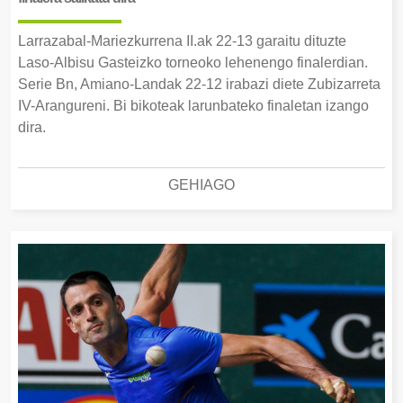
Larrazabal-Mariezkurrena II.ak 22-13 garaitu dituzte
Laso-Albisu Gasteizko torneoko lehenengo finalerdian.
Serie Bn, Amiano-Landak 22-12 irabazi diete Zubizarreta
IV-Arangureni. Bi bikoteak larunbateko finaletan izango
dira.
GEHIAGO