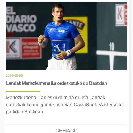
2026-08-09
Landak Mariezkurrena II.a ordezkatuko du Bastidan
Mariezkurrena II.ak eskuko mina du eta Landak
ordezkatuko du igande honetan CaixaBank Masterseko
partidan Bastidan.
GEHIAGO