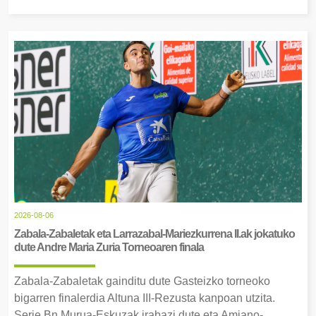
2026-08-06
Zabala-Zabaletak eta Larrazabal-Mariezkurrena II.ak jokatuko
dute Andre Maria Zuria Torneoaren finala
Zabala-Zabaletak gainditu dute Gasteizko torneoko
bigarren finalerdia Altuna III-Rezusta kanpoan utzita.
Serie Bn Murua-Eskuzak irabazi dute eta Amiano-