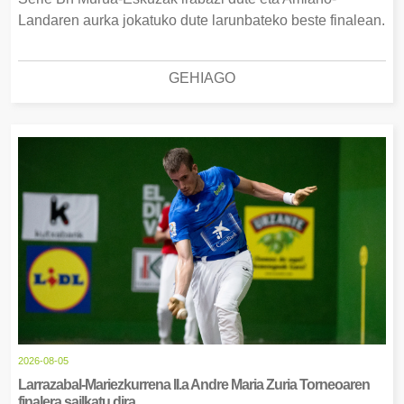
Landaren aurka jokatuko dute larunbateko beste finalean.
GEHIAGO
2026-08-05
Larrazabal-Mariezkurrena II.a Andre Maria Zuria Torneoaren
finalera sailkatu dira