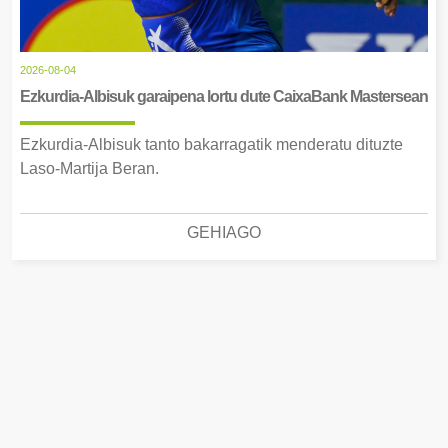
2026-08-04
Ezkurdia-Albisuk garaipena lortu dute CaixaBank Mastersean
Ezkurdia-Albisuk tanto bakarragatik menderatu dituzte
Laso-Martija Beran.
GEHIAGO