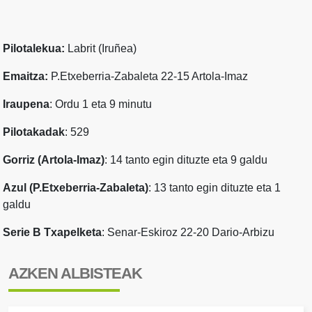
Pilotalekua:
Labrit (Iruñea)
Emaitza:
P.Etxeberria-Zabaleta 22-15 Artola-Imaz
Iraupena
: Ordu 1 eta 9 minutu
Pilotakadak
: 529
Gorriz (Artola-Imaz)
: 14 tanto egin dituzte eta 9 galdu
Azul (P.Etxeberria-Zabaleta)
: 13 tanto egin dituzte eta 1
galdu
Serie B Txapelketa
: Senar-Eskiroz 22-20 Dario-Arbizu
AZKEN ALBISTEAK