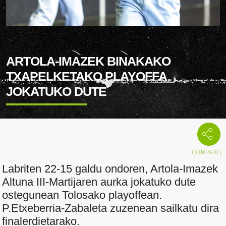
ARTOLA-IMAZEK BINAKAKO
TXAPELKETAKO PLAYOFFA
JOKATUKO DUTE
Labriten 22-15 galdu ondoren, Artola-Imazek
Altuna III-Martijaren aurka jokatuko dute
ostegunean Tolosako playoffean.
P.Etxeberria-Zabaleta zuzenean sailkatu dira
finalerdietarako.