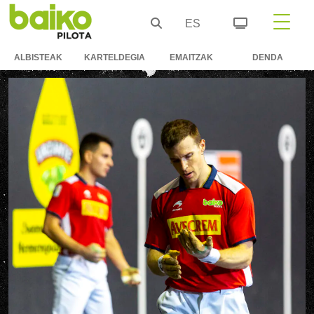
ES
ALBISTEAK
KARTELDEGIA
EMAITZAK
DENDA