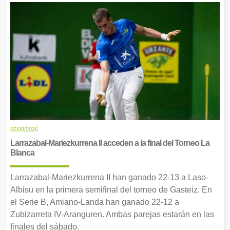
05/08/2026
Larrazabal-Mariezkurrena II acceden a la final del Torneo La
Blanca
Larrazabal-Mariezkurrena II han ganado 22-13 a Laso-
Albisu en la primera semifinal del torneo de Gasteiz. En
el Serie B, Amiano-Landa han ganado 22-12 a
Zubizarreta IV-Aranguren. Ambas parejas estarán en las
finales del sábado.