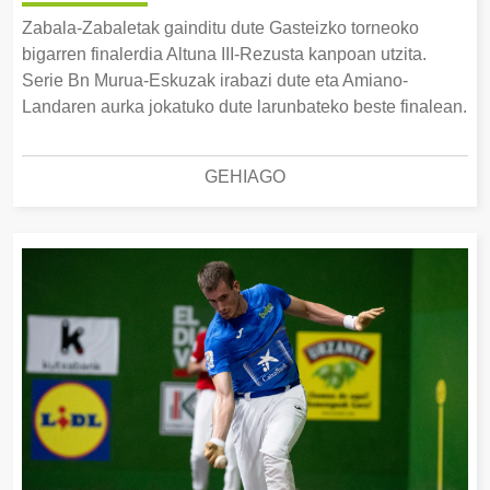
Zabala-Zabaletak gainditu dute Gasteizko torneoko
bigarren finalerdia Altuna III-Rezusta kanpoan utzita.
Serie Bn Murua-Eskuzak irabazi dute eta Amiano-
Landaren aurka jokatuko dute larunbateko beste finalean.
GEHIAGO