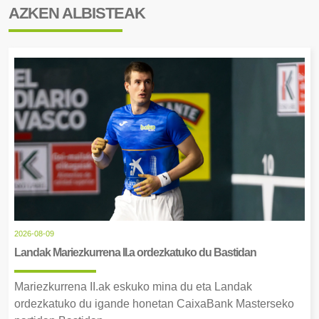
AZKEN ALBISTEAK
2026-08-09
Landak Mariezkurrena II.a ordezkatuko du Bastidan
Mariezkurrena II.ak eskuko mina du eta Landak
ordezkatuko du igande honetan CaixaBank Masterseko