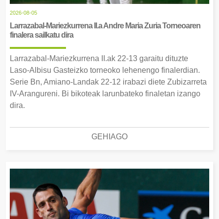
2026-08-05
Larrazabal-Mariezkurrena II.a Andre Maria Zuria Torneoaren
finalera sailkatu dira
Larrazabal-Mariezkurrena II.ak 22-13 garaitu dituzte
Laso-Albisu Gasteizko torneoko lehenengo finalerdian.
Serie Bn, Amiano-Landak 22-12 irabazi diete Zubizarreta
IV-Arangureni. Bi bikoteak larunbateko finaletan izango
dira.
GEHIAGO