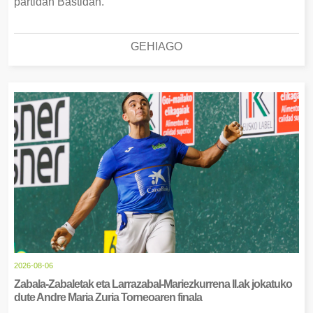
partidan Bastidan.
GEHIAGO
2026-08-06
Zabala-Zabaletak eta Larrazabal-Mariezkurrena II.ak jokatuko
dute Andre Maria Zuria Torneoaren finala