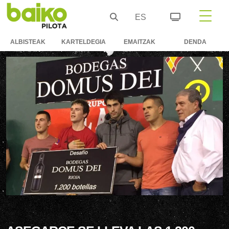
ES
ALBISTEAK
KARTELDEGIA
EMAITZAK
DENDA