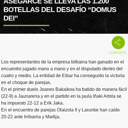
ASEGARCE SE LLEVA LAS 1.200
BOTELLAS DEL DESAFÍO “DOMUS
DEI”
Los representantes de la empresa bilbaina han ganado en el
encuentro jugado mano a mano y en el disputado dentro del
cuatro y medio. La entidad de Eibar ha conseguido la victoria
en el choque de parejas.
En el primer duelo Joanes Bakaikoa ha batido de manera fácil
(22-9) a Jaunarena y en el partido en la jaula Iñaki Artola se
ha impuesto 22-12 a Erik Jaka.
En el encuentro de parejas Olaizola II y Larunbe han caído
20-22 ante Irribarria y Martija.