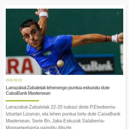
2026-08-02
Larrazabal-Zabaletak lehenengo puntua eskuratu dute
CaixaBank Mastersean
Larrazabal-Zabaletak 22-20 irabazi diete P.Etxeberria-
Iztuetari Lizarran, eta lehen puntua lortu dute CaixaBank
Mastersean. Serie Bn, Jaka-Eskuzak Salaberria-
Morgaetxebarria gainditu dituzte.