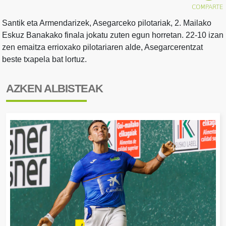
Santik eta Armendarizek, Asegarceko pilotariak, 2. Mailako
Eskuz Banakako finala jokatu zuten egun horretan. 22-10 izan
zen emaitza errioxako pilotariaren alde, Asegarcerentzat
beste txapela bat lortuz.
AZKEN ALBISTEAK