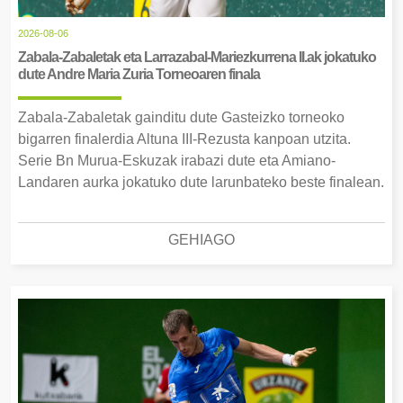
2026-08-06
Zabala-Zabaletak eta Larrazabal-Mariezkurrena II.ak jokatuko
dute Andre Maria Zuria Torneoaren finala
Zabala-Zabaletak gainditu dute Gasteizko torneoko
bigarren finalerdia Altuna III-Rezusta kanpoan utzita.
Serie Bn Murua-Eskuzak irabazi dute eta Amiano-
Landaren aurka jokatuko dute larunbateko beste finalean.
GEHIAGO