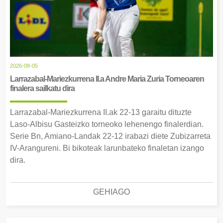
2026-08-05
Larrazabal-Mariezkurrena II.a Andre Maria Zuria Torneoaren
finalera sailkatu dira
Larrazabal-Mariezkurrena II.ak 22-13 garaitu dituzte
Laso-Albisu Gasteizko torneoko lehenengo finalerdian.
Serie Bn, Amiano-Landak 22-12 irabazi diete Zubizarreta
IV-Arangureni. Bi bikoteak larunbateko finaletan izango
dira.
GEHIAGO