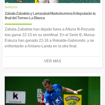
06/08/2026
Zabala-Zabaleta y Larrazabal-Mariezkurrena II disputarán la
final del Torneo La Blanca
Zabala-Zabaleta han dejado fuera a Altuna III-Rezusta
tras ganar 22-15 en su semifinal. En el Serie B, Murua-
Eskuza han ganado 22-16 a Rekalde-Gabirondo, y se
enfrentarán a Amiano-Landa en la otra final.
VER MÁS