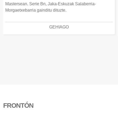
Mastersean. Serie Bn, Jaka-Eskuzak Salaberria-
Morgaetxebarria gainditu dituzte.
GEHIAGO
FRONTÓN