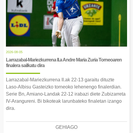
2026-08-05
Larrazabal-Mariezkurrena II.a Andre Maria Zuria Torneoaren
finalera sailkatu dira
Larrazabal-Mariezkurrena II.ak 22-13 garaitu dituzte
Laso-Albisu Gasteizko torneoko lehenengo finalerdian.
Serie Bn, Amiano-Landak 22-12 irabazi diete Zubizarreta
IV-Arangureni. Bi bikoteak larunbateko finaletan izango
dira.
GEHIAGO