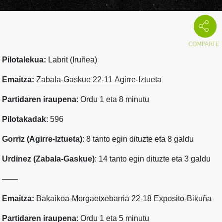
Pilotalekua:
Labrit (Iruñea)
Emaitza:
Zabala-Gaskue 22-11
Agirre-Iztueta
Partidaren iraupena
: Ordu 1 eta 8 minutu
Pilotakadak
: 596
Gorriz (Agirre-Iztueta)
: 8 tanto egin dituzte eta 8 galdu
Urdinez (Zabala-Gaskue)
: 14 tanto egin dituzte eta 3 galdu
——
Emaitza:
Bakaikoa-Morgaetxebarria 22-18 Exposito-Bikuña
Partidaren iraupena
: Ordu 1 eta 5 minutu