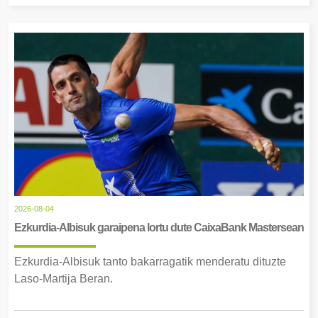
2026-08-04
Ezkurdia-Albisuk garaipena lortu dute CaixaBank Mastersean
Ezkurdia-Albisuk tanto bakarragatik menderatu dituzte
Laso-Martija Beran.