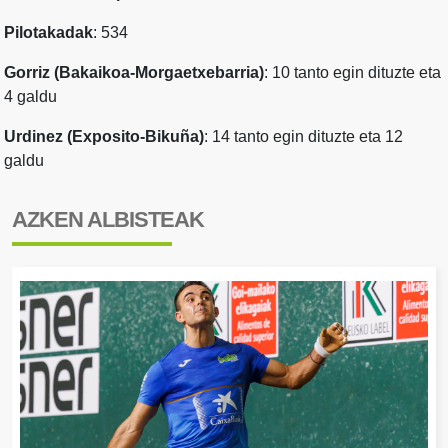
Pilotakadak
: 534
Gorriz (Bakaikoa-Morgaetxebarria)
: 10 tanto egin dituzte eta
4 galdu
Urdinez (Exposito-Bikuña)
: 14 tanto egin dituzte eta 12
galdu
AZKEN ALBISTEAK