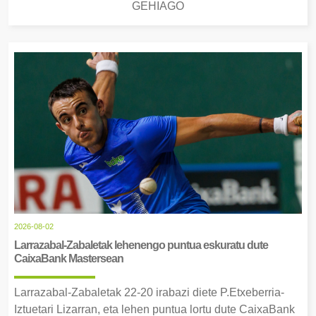
GEHIAGO
2026-08-02
Larrazabal-Zabaletak lehenengo puntua eskuratu dute
CaixaBank Mastersean
Larrazabal-Zabaletak 22-20 irabazi diete P.Etxeberria-
Iztuetari Lizarran, eta lehen puntua lortu dute CaixaBank