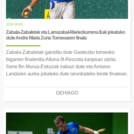
2026-08-06
Zabala-Zabaletak eta Larrazabal-Mariezkurrena II.ak jokatuko
dute Andre Maria Zuria Torneoaren finala
Zabala-Zabaletak gainditu dute Gasteizko torneoko
bigarren finalerdia Altuna III-Rezusta kanpoan utzita.
Serie Bn Murua-Eskuzak irabazi dute eta Amiano-
Landaren aurka jokatuko dute larunbateko beste finalean.
GEHIAGO