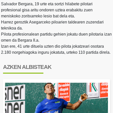
Salvador Bergara, 19 urte eta sortzi hilabete pilotari
profesional gisa aritu ondoren uztea erabakitu zuen
meniskoko zoritxarreko lesio bat dela eta.
Harrez geroztik Asegarceko piloarien taldearen zuzendari
teknikoa da.
Pilota profesionalean partidu gehien jokatu duen pilotaria izan
omen da Bergara II.a.
Izan ere, 41 urte dituela uzten dio pilota jokatzeari osotara
2.180 norgehiagoka inguru jokatuta, urteko 110 partida direla.
AZKEN ALBISTEAK