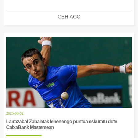
GEHIAGO
2026-08-02
Larrazabal-Zabaletak lehenengo puntua eskuratu dute
CaixaBank Mastersean