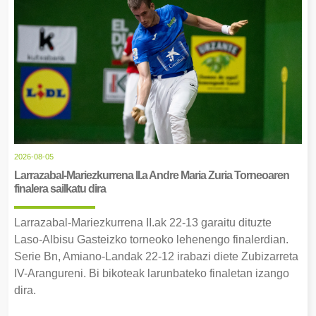
2026-08-05
Larrazabal-Mariezkurrena II.a Andre Maria Zuria Torneoaren
finalera sailkatu dira
Larrazabal-Mariezkurrena II.ak 22-13 garaitu dituzte
Laso-Albisu Gasteizko torneoko lehenengo finalerdian.
Serie Bn, Amiano-Landak 22-12 irabazi diete Zubizarreta
IV-Arangureni. Bi bikoteak larunbateko finaletan izango
dira.