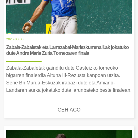
2026-08-06
Zabala-Zabaletak eta Larrazabal-Mariezkurrena II.ak jokatuko
dute Andre Maria Zuria Torneoaren finala
Zabala-Zabaletak gainditu dute Gasteizko torneoko
bigarren finalerdia Altuna III-Rezusta kanpoan utzita.
Serie Bn Murua-Eskuzak irabazi dute eta Amiano-
Landaren aurka jokatuko dute larunbateko beste finalean.
GEHIAGO