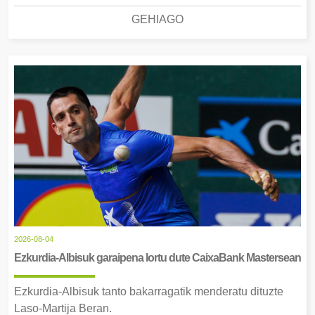
GEHIAGO
2026-08-04
Ezkurdia-Albisuk garaipena lortu dute CaixaBank Mastersean
Ezkurdia-Albisuk tanto bakarragatik menderatu dituzte
Laso-Martija Beran.