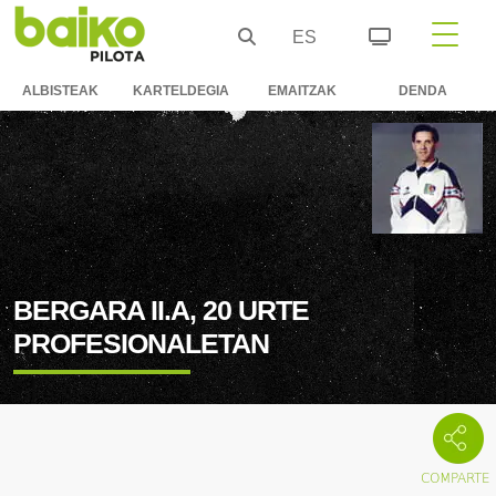
ES
ALBISTEAK
KARTELDEGIA
EMAITZAK
DENDA
BERGARA II.A, 20 URTE
PROFESIONALETAN