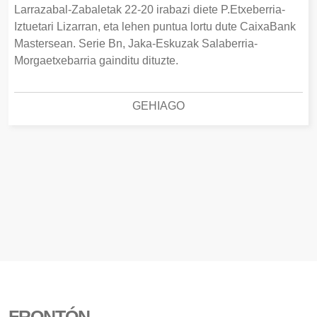
Larrazabal-Zabaletak 22-20 irabazi diete P.Etxeberria-
Iztuetari Lizarran, eta lehen puntua lortu dute CaixaBank
Mastersean. Serie Bn, Jaka-Eskuzak Salaberria-
Morgaetxebarria gainditu dituzte.
GEHIAGO
FRONTÓN