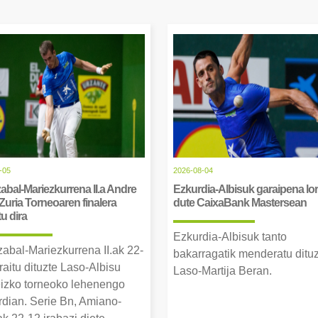
-05
2026-08-04
abal-Mariezkurrena II.a Andre
Ezkurdia-Albisuk garaipena lor
Zuria Torneoaren finalera
dute CaixaBank Mastersean
tu dira
Ezkurdia-Albisuk tanto
zabal-Mariezkurrena II.ak 22-
bakarragatik menderatu ditu
raitu dituzte Laso-Albisu
Laso-Martija Beran.
izko torneoko lehenengo
erdian. Serie Bn, Amiano-