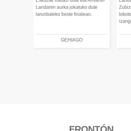
Eskuzak irabazi dute eta Amiano-
Landa
Landaren aurka jokatuko dute
Zubiz
larunbateko beste finalean.
bikot
izang
GEHIAGO
FRONTÓN