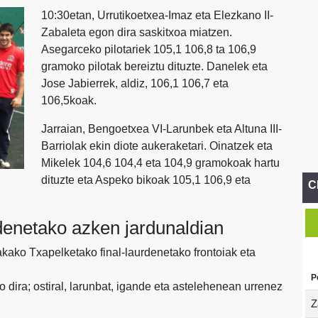
10:30etan, Urrutikoetxea-Imaz eta Elezkano II-
Zabaleta egon dira saskitxoa miatzen.
Asegarceko pilotariek 105,1 106,8 ta 106,9
gramoko pilotak bereiztu dituzte. Danelek eta
Jose Jabierrek, aldiz, 106,1 106,7 eta
106,5koak.
Jarraian, Bengoetxea VI-Larunbek eta Altuna III-
Barriolak ekin diote aukeraketari. Oinatzek eta
Mikelek 104,6 104,4 eta 104,9 gramokoak hartu
dituzte eta Aspeko bikoak 105,1 106,9 eta
C
rdenetako azken jardunaldian
akako Txapelketako final-laurdenetako frontoiak eta
P
 dira; ostiral, larunbat, igande eta astelehenean urrenez
Z