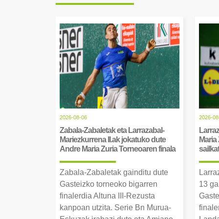
2026-08-06
2026-08
Zabala-Zabaletak eta Larrazabal-
Larraz
Mariezkurrena II.ak jokatuko dute
Maria 
Andre Maria Zuria Torneoaren finala
sailka
Zabala-Zabaletak gainditu dute
Larra
Gasteizko torneoko bigarren
13 ga
finalerdia Altuna III-Rezusta
Gaste
kanpoan utzita. Serie Bn Murua-
final