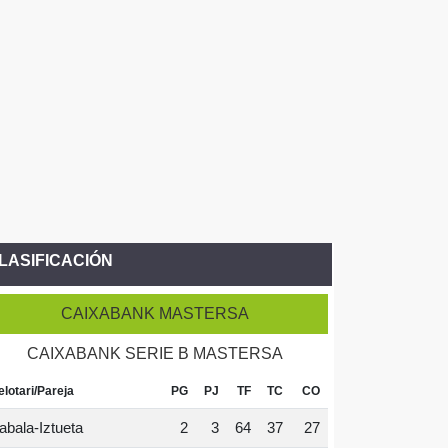
LASIFICACIÓN
CAIXABANK MASTERSA
CAIXABANK SERIE B MASTERSA
elotari/Pareja
PG
PJ
TF
TC
CO
abala-Iztueta
2
3
64
37
27