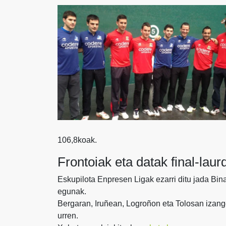
106,8koak.
Frontoiak eta datak final-lau
Eskupilota Enpresen Ligak ezarri ditu jada Bin
egunak.
Bergaran, Iruñean, Logroñon eta Tolosan izango
urren.