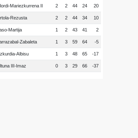
lordi-Mariezkurrena II
2
2
44
24
20
rtola-Rezusta
2
2
44
34
10
aso-Martija
1
2
43
41
2
arrazabal-Zabaleta
1
3
59
64
-5
zkurdia-Albisu
1
3
48
65
-17
ltuna III-Imaz
0
3
29
66
-37