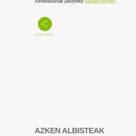
Xehetasunak jakitzeko
sakatu hemen.
AZKEN ALBISTEAK