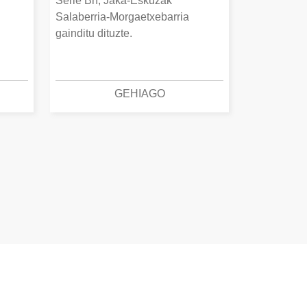
Serie Bn, Jaka-Eskuzak
Salaberria-Morgaetxebarria
gainditu dituzte.
GEHIAGO