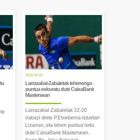
2026-08-02
tu
Larrazabal-Zabaletak lehenengo
puntua eskuratu dute CaixaBank
Mastersean
Larrazabal-Zabaletak 22-20
zte
irabazi diete P.Etxeberria-Iztuetari
Lizarran, eta lehen puntua lortu
dute CaixaBank Mastersean.