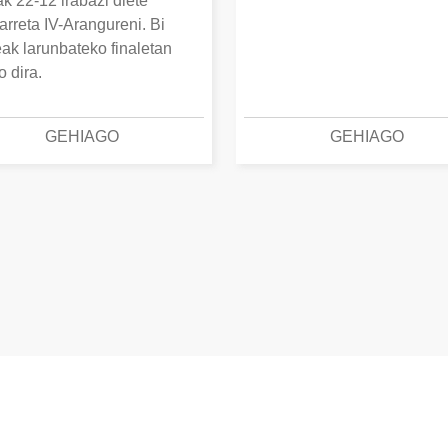
k 22-12 irabazi diete
arreta IV-Arangureni. Bi
eak larunbateko finaletan
o dira.
GEHIAGO
GEHIAGO