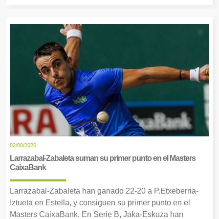
02/08/2026
Larrazabal-Zabaleta suman su primer punto en el Masters
CaixaBank
Larrazabal-Zabaleta han ganado 22-20 a P.Etxeberria-
Iztueta en Estella, y consiguen su primer punto en el
Masters CaixaBank. En Serie B, Jaka-Eskuza han