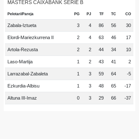
MASTERS CAIXABANK SERIE B
Pelotari/Pareja
PG
PJ
TF
TC
CO
Zabala-Iztueta
3
4
86
56
30
Elordi-Mariezkurrena II
2
4
63
46
17
Artola-Rezusta
2
2
44
34
10
Laso-Martija
1
2
43
41
2
Larrazabal-Zabaleta
1
3
59
64
-5
Ezkurdia-Albisu
1
3
48
65
-17
Altuna III-Imaz
0
3
29
66
-37