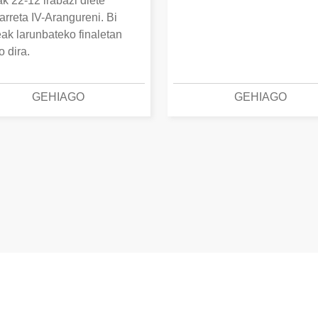
k 22-12 irabazi diete
arreta IV-Arangureni. Bi
eak larunbateko finaletan
o dira.
GEHIAGO
GEHIAGO