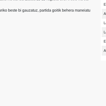
E
riko beste bi gauzatuz, partida goitik behera maneiatu
A
L
L
E
A