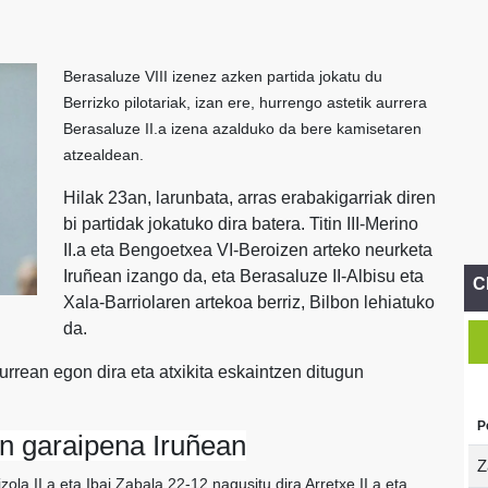
Berasaluze VIII izenez azken partida jokatu du
Berrizko pilotariak, izan ere, hurrengo astetik aurrera
Berasaluze II.a izena azalduko da bere kamisetaren
atzealdean.
Hilak 23an, larunbata, arras erabakigarriak diren
bi partidak jokatuko dira batera. Titin III-Merino
II.a eta Bengoetxea VI-Beroizen arteko neurketa
Iruñean izango da, eta Berasaluze II-Albisu eta
C
Xala-Barriolaren artekoa berriz, Bilbon lehiatuko
da.
rrean egon dira eta atxikita eskaintzen ditugun
P
ren garaipena Iruñean
Z
ola II.a eta Ibai Zabala 22-12 nagusitu dira Arretxe II.a eta