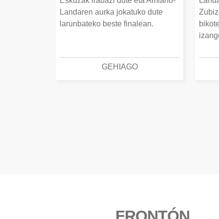
Eskuzak irabazi dute eta Amiano-
Landa
Landaren aurka jokatuko dute
Zubiz
larunbateko beste finalean.
bikot
izang
GEHIAGO
FRONTÓN