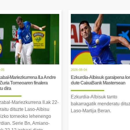
-05
2026-08-04
abal-Mariezkurrena II.a Andre
Ezkurdia-Albisuk garaipena lor
Zuria Torneoaren finalera
dute CaixaBank Mastersean
tu dira
Ezkurdia-Albisuk tanto
zabal-Mariezkurrena II.ak 22-
bakarragatik menderatu ditu
raitu dituzte Laso-Albisu
Laso-Martija Beran.
izko torneoko lehenengo
erdian. Serie Bn, Amiano-