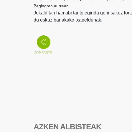
Beginoren aurrean.
Jokalditan hamabi tanto eginda gehi sakez lortu
du eskuz banakako txapeldunak.
AZKEN ALBISTEAK