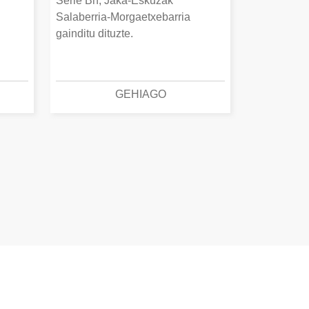
Serie Bn, Jaka-Eskuzak
Salaberria-Morgaetxebarria
gainditu dituzte.
GEHIAGO