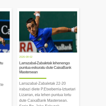
2026-08-02
tu
Larrazabal-Zabaletak lehenengo
puntua eskuratu dute CaixaBank
Mastersean
Larrazabal-Zabaletak 22-20
zte
irabazi diete P.Etxeberria-Iztuetari
Lizarran, eta lehen puntua lortu
dute CaixaBank Mastersean.