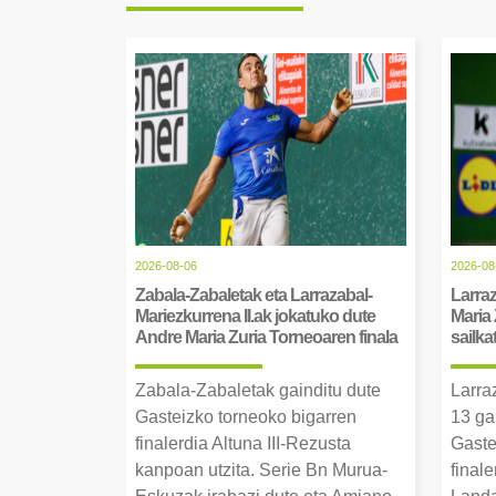
2026-08-06
2026-08
Zabala-Zabaletak eta Larrazabal-
Larraz
Mariezkurrena II.ak jokatuko dute
Maria 
Andre Maria Zuria Torneoaren finala
sailka
Zabala-Zabaletak gainditu dute
Larra
Gasteizko torneoko bigarren
13 ga
finalerdia Altuna III-Rezusta
Gaste
kanpoan utzita. Serie Bn Murua-
final