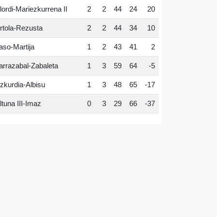
lordi-Mariezkurrena II
2
2
44
24
20
rtola-Rezusta
2
2
44
34
10
aso-Martija
1
2
43
41
2
arrazabal-Zabaleta
1
3
59
64
-5
zkurdia-Albisu
1
3
48
65
-17
ltuna III-Imaz
0
3
29
66
-37