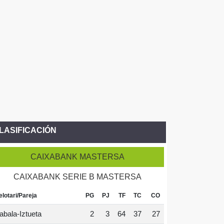
LASIFICACIÓN
CAIXABANK MASTERSA
CAIXABANK SERIE B MASTERSA
elotari/Pareja
PG
PJ
TF
TC
CO
abala-Iztueta
2
3
64
37
27