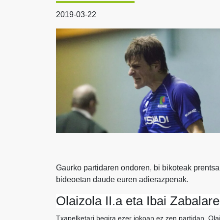
2019-03-22
Gaurko partidaren ondoren, bi bikoteak prentsau
bideoetan daude euren adierazpenak.
Olaizola II.a eta Ibai Zabala
Txapelketari begira ezer jokoan ez zen partidan, Olaiz