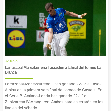
05/08/2026
Larrazabal-Mariezkurrena II acceden a la final del Torneo La
Blanca
Larrazabal-Mariezkurrena II han ganado 22-13 a Laso-
Albisu en la primera semifinal del torneo de Gasteiz. En
el Serie B, Amiano-Landa han ganado 22-12 a
Zubizarreta IV-Aranguren. Ambas parejas estarán en las
finales del sábado.