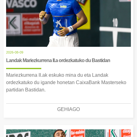
2026-08-09
Landak Mariezkurrena II.a ordezkatuko du Bastidan
Mariezkurrena II.ak eskuko mina du eta Landak
ordezkatuko du igande honetan CaixaBank Masterseko
partidan Bastidan.
GEHIAGO