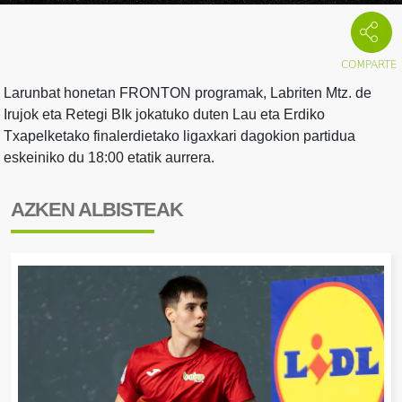
Larunbat honetan FRONTON programak, Labriten Mtz. de
Irujok eta Retegi BIk jokatuko duten Lau eta Erdiko
Txapelketako finalerdietako ligaxkari dagokion partidua
eskeiniko du 18:00 etatik aurrera.
AZKEN ALBISTEAK