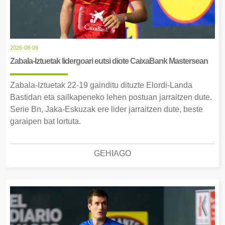
2026-08-09
Zabala-Iztuetak lidergoari eutsi diote CaixaBank Mastersean
Zabala-Iztuetak 22-19 gainditu dituzte Elordi-Landa
Bastidan eta sailkapeneko lehen postuan jarraitzen dute.
Serie Bn, Jaka-Eskuzak ere lider jarraitzen dute, beste
garaipen bat lortuta.
GEHIAGO