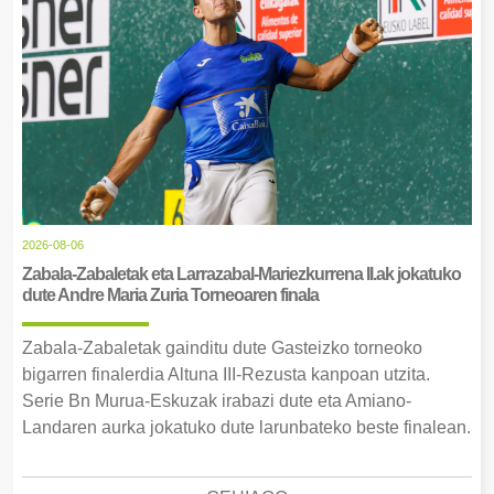
2026-08-06
Zabala-Zabaletak eta Larrazabal-Mariezkurrena II.ak jokatuko
dute Andre Maria Zuria Torneoaren finala
Zabala-Zabaletak gainditu dute Gasteizko torneoko
bigarren finalerdia Altuna III-Rezusta kanpoan utzita.
Serie Bn Murua-Eskuzak irabazi dute eta Amiano-
Landaren aurka jokatuko dute larunbateko beste finalean.