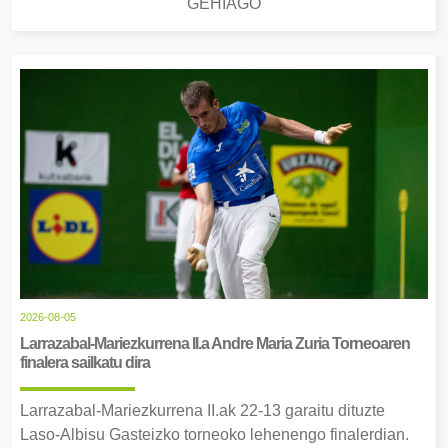
GEHIAGO
2026-08-05
Larrazabal-Mariezkurrena II.a Andre Maria Zuria Torneoaren
finalera sailkatu dira
Larrazabal-Mariezkurrena II.ak 22-13 garaitu dituzte
Laso-Albisu Gasteizko torneoko lehenengo finalerdian.