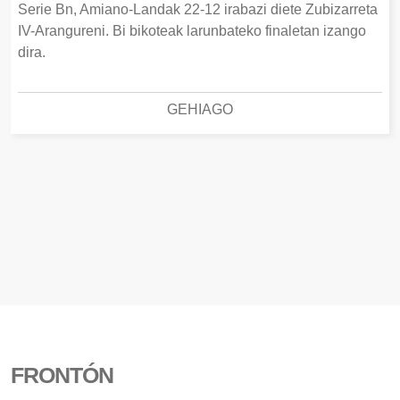
Serie Bn, Amiano-Landak 22-12 irabazi diete Zubizarreta
IV-Arangureni. Bi bikoteak larunbateko finaletan izango
dira.
GEHIAGO
FRONTÓN