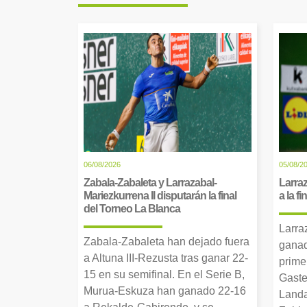
06/08/2026
05/08/2
Zabala-Zabaleta y Larrazabal-
Larraz
Mariezkurrena II disputarán la final
a la f
del Torneo La Blanca
Larra
Zabala-Zabaleta han dejado fuera
ganad
a Altuna III-Rezusta tras ganar 22-
prime
15 en su semifinal. En el Serie B,
Gaste
Murua-Eskuza han ganado 22-16
Landa