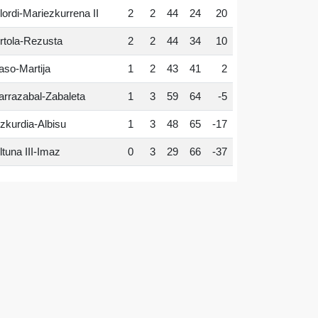
lordi-Mariezkurrena II
2
2
44
24
20
rtola-Rezusta
2
2
44
34
10
aso-Martija
1
2
43
41
2
arrazabal-Zabaleta
1
3
59
64
-5
zkurdia-Albisu
1
3
48
65
-17
ltuna III-Imaz
0
3
29
66
-37