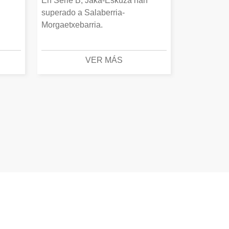
En Serie B, Jaka-Eskuza han
superado a Salaberria-
Morgaetxebarria.
VER MÁS