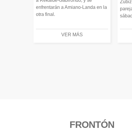
a Rekalde-Gabirondo, y se
Zubiz
enfrentarán a Amiano-Landa en la
parej
otra final.
sábad
VER MÁS
FRONTÓN