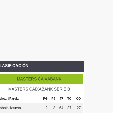
LASIFICACIÓN
MASTERS CAIXABANK
MASTERS CAIXABANK SERIE B
elotari/Pareja
PG
PJ
TF
TC
CO
abala-Iztueta
2
3
64
37
27