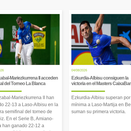
026
04/08/2026
abal-Mariezkurrena II acceden
Ezkurdia-Albisu consiguen la
inal del Torneo La Blanca
victoria en el Masters CaixaBa
zabal-Mariezkurrena II han
Ezkurdia-Albisu superan por
o 22-13 a Laso-Albisu en la
mínima a Laso-Martija en Ber
ra semifinal del torneo de
suman su primera victoria.
iz. En el Serie B, Amiano-
 han ganado 22-12 a