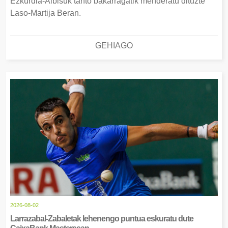
Ezkurdia-Albisuk tanto bakarragatik menderatu dituzte
Laso-Martija Beran.
GEHIAGO
2026-08-02
Larrazabal-Zabaletak lehenengo puntua eskuratu dute