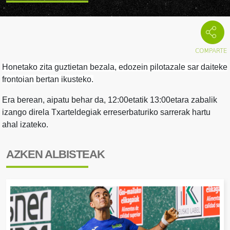
Honetako zita guztietan bezala, edozein pilotazale sar daiteke
frontoian bertan ikusteko.
Era berean, aipatu behar da, 12:00etatik 13:00etara zabalik
izango direla Txarteldegiak erreserbaturiko sarrerak hartu
ahal izateko.
AZKEN ALBISTEAK