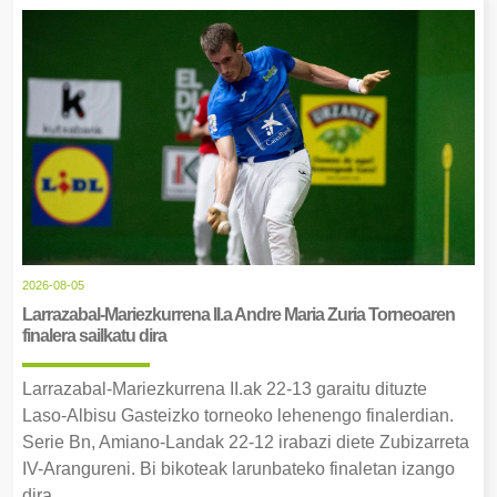
2026-08-05
Larrazabal-Mariezkurrena II.a Andre Maria Zuria Torneoaren
finalera sailkatu dira
Larrazabal-Mariezkurrena II.ak 22-13 garaitu dituzte
Laso-Albisu Gasteizko torneoko lehenengo finalerdian.
Serie Bn, Amiano-Landak 22-12 irabazi diete Zubizarreta
IV-Arangureni. Bi bikoteak larunbateko finaletan izango
dira.