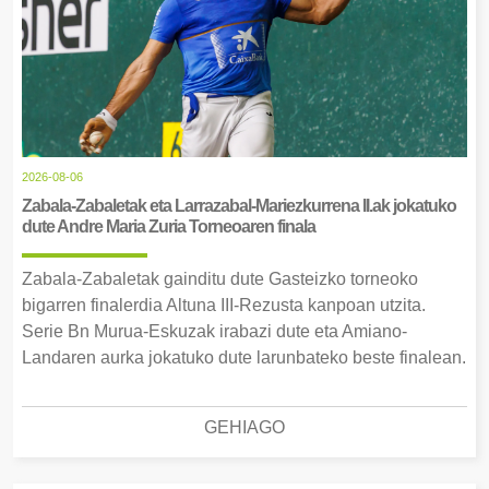
2026-08-06
Zabala-Zabaletak eta Larrazabal-Mariezkurrena II.ak jokatuko
dute Andre Maria Zuria Torneoaren finala
Zabala-Zabaletak gainditu dute Gasteizko torneoko
bigarren finalerdia Altuna III-Rezusta kanpoan utzita.
Serie Bn Murua-Eskuzak irabazi dute eta Amiano-
Landaren aurka jokatuko dute larunbateko beste finalean.
GEHIAGO