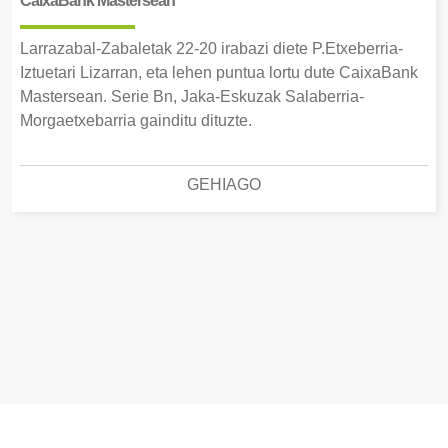
CaixaBank Mastersean
Larrazabal-Zabaletak 22-20 irabazi diete P.Etxeberria-
Iztuetari Lizarran, eta lehen puntua lortu dute CaixaBank
Mastersean. Serie Bn, Jaka-Eskuzak Salaberria-
Morgaetxebarria gainditu dituzte.
GEHIAGO