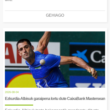
GEHIAGO
2026-08-04
Ezkurdia-Albisuk garaipena lortu dute CaixaBank Mastersean