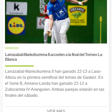
05/08/2026
Larrazabal-Mariezkurrena II acceden a la final del Torneo La
Blanca
Larrazabal-Mariezkurrena II han ganado 22-13 a Laso-
Albisu en la primera semifinal del torneo de Gasteiz. En
el Serie B, Amiano-Landa han ganado 22-12 a
Zubizarreta IV-Aranguren. Ambas parejas estarán en las
finales del sábado.
VER MÁS