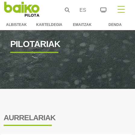
ES
ALBISTEAK
KARTELDEGIA
EMAITZAK
DENDA
PILOTARIAK
AURRELARIAK