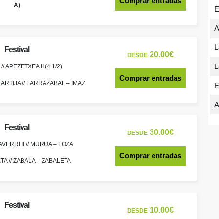
Comprar entradas
A)
E
A
L
Festival
20.00€
DESDE
L
/ APEZETXEA II (4 1/2)
Comprar entradas
ARTIJA // LARRAZABAL – IMAZ
E
A
Festival
30.00€
DESDE
VERRI II // MURUA – LOZA
Comprar entradas
TA // ZABALA – ZABALETA
Festival
10.00€
DESDE