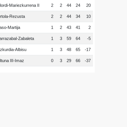
lordi-Mariezkurrena II
2
2
44
24
20
rtola-Rezusta
2
2
44
34
10
aso-Martija
1
2
43
41
2
arrazabal-Zabaleta
1
3
59
64
-5
zkurdia-Albisu
1
3
48
65
-17
ltuna III-Imaz
0
3
29
66
-37