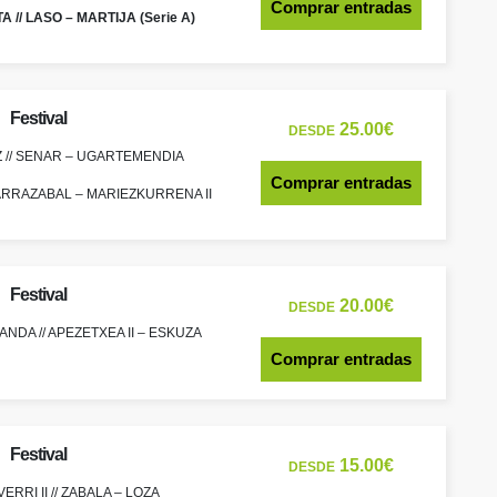
Comprar entradas
 // LASO – MARTIJA (Serie A)
Festival
25.00€
DESDE
Z // SENAR – UGARTEMENDIA
Comprar entradas
 LARRAZABAL – MARIEZKURRENA II
Festival
20.00€
DESDE
LANDA // APEZETXEA II – ESKUZA
Comprar entradas
Festival
15.00€
DESDE
ERRI II // ZABALA – LOZA