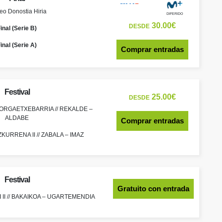
eo Donostia Hiria
DIFERIDO
30.00€
DESDE
inal (Serie B)
inal (Serie A)
Comprar entradas
Festival
25.00€
DESDE
 MORGAETXEBARRIA // REKALDE –
ALDABE
Comprar entradas
KURRENA II // ZABALA – IMAZ
Festival
Gratuito con entrada
 II // BAKAIKOA – UGARTEMENDIA