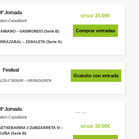
4ª Jornada
25.00€
DESDE
ters CaixaBank
Comprar entradas
 AMIANO – GABIRONDO (Serie B)
 LARRAZABAL – ZABALETA (Serie A)
Festival
Gratuito con entrada
UZA // SENAR – ARANGUREN
4ª Jornada
ters CaixaBank
30.00€
DESDE
TXEBARRIA // ZUBIZARRETA IV –
KUÑA (Serie B)