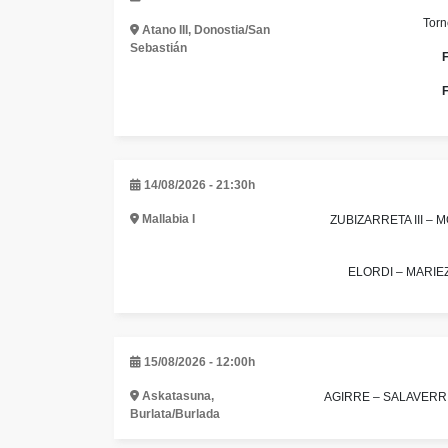
Torn
Atano III, Donostia/San
Sebastián
F
F
14/08/2026 - 21:30h
Mallabia I
ZUBIZARRETA III –
ELORDI – MARIEZ
15/08/2026 - 12:00h
Askatasuna,
AGIRRE – SALAVERRI
Burlata/Burlada