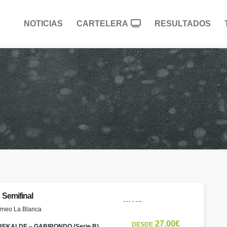
NOTICIAS
CARTELERA
RESULTADOS
Semifinal
rneo La Blanca
27.00€
DESDE
REKALDE – GABIRONDO (Serie B)