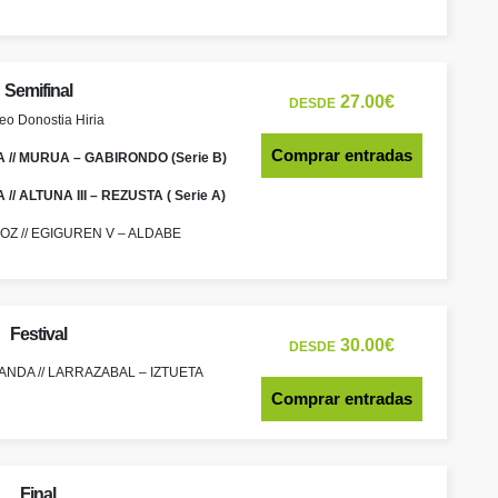
Semifinal
27.00€
DESDE
eo Donostia Hiria
Comprar entradas
// MURUA – GABIRONDO (Serie B)
/ ALTUNA III – REZUSTA ( Serie A)
OZ // EGIGUREN V – ALDABE
Festival
30.00€
DESDE
ANDA // LARRAZABAL – IZTUETA
Comprar entradas
Final