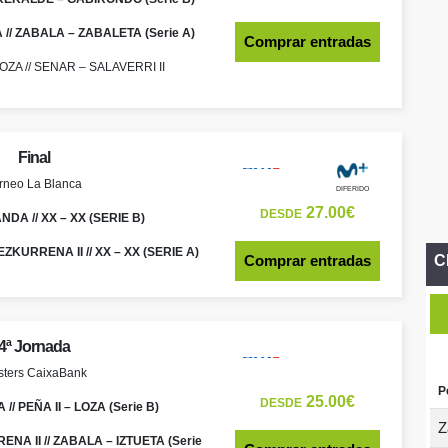
 // ZABALA – ZABALETA (Serie A)
Comprar entradas
ZA // SENAR – SALAVERRI II
Final
rneo La Blanca
DIFERIDO
27.00€
DESDE
DA // XX – XX (SERIE B)
KURRENA II // XX – XX (SERIE A)
Comprar entradas
C
4ª Jornada
ters CaixaBank
P
25.00€
DESDE
// PEÑA II – LOZA (Serie B)
Z
NA II // ZABALA – IZTUETA (Serie