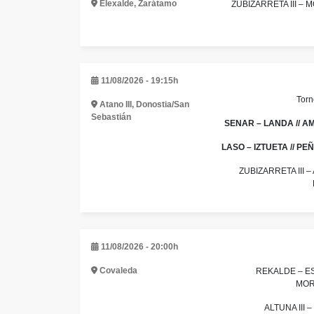
Elexalde, Zarátamo
ZUBIZARRETA III –
11/08/2026 - 19:15h
Torn
Atano III, Donostia/San
Sebastián
SENAR – LANDA // A
LASO – IZTUETA // PEÑ
ZUBIZARRETA III –
11/08/2026 - 20:00h
Covaleda
REKALDE – ES
MOR
ALTUNA III –