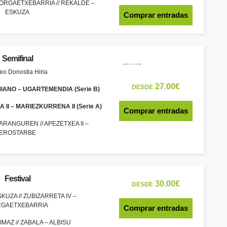
 MORGAETXEBARRIA // REKALDE –
ESKUZA
Comprar entradas
Semifinal
eo Donostia Hiria
27.00€
DESDE
MIANO – UGARTEMENDIA (Serie B)
A II – MARIEZKURRENA II (Serie A)
Comprar entradas
 ARANGUREN // APEZETXEA II –
EROSTARBE
Festival
30.00€
DESDE
KUZA // ZUBIZARRETA IV –
GAETXEBARRIA
Comprar entradas
 IMAZ // ZABALA – ALBISU