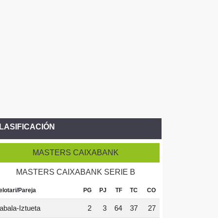
LASIFICACIÓN
MASTERS CAIXABANK
MASTERS CAIXABANK SERIE B
elotari/Pareja
PG
PJ
TF
TC
CO
abala-Iztueta
2
3
64
37
27