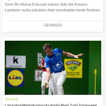
Serie Bn Murua-Eskuzak irabazi dute eta Amiano-
Landaren aurka jokatuko dute larunbateko beste finalean.
GEHIAGO
2026-08-05
Larrazabal-Mariezkurrena II.a Andre Maria Zuria Torneoaren