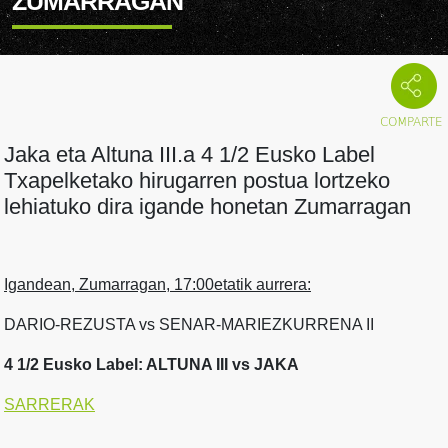
ZUMARRAGAN
Jaka eta Altuna III.a 4 1/2 Eusko Label
Txapelketako hirugarren postua lortzeko
lehiatuko dira igande honetan Zumarragan
Igandean, Zumarragan, 17:00etatik aurrera:
DARIO-REZUSTA vs SENAR-MARIEZKURRENA II
4 1/2 Eusko Label: ALTUNA III vs JAKA
SARRERAK