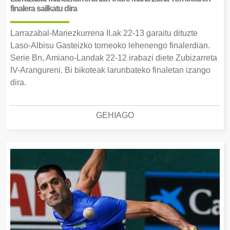
finalera sailkatu dira
Larrazabal-Mariezkurrena II.ak 22-13 garaitu dituzte
Laso-Albisu Gasteizko torneoko lehenengo finalerdian.
Serie Bn, Amiano-Landak 22-12 irabazi diete Zubizarreta
IV-Arangureni. Bi bikoteak larunbateko finaletan izango
dira.
GEHIAGO