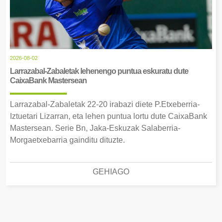
2026-08-02
Larrazabal-Zabaletak lehenengo puntua eskuratu dute
CaixaBank Mastersean
Larrazabal-Zabaletak 22-20 irabazi diete P.Etxeberria-
Iztuetari Lizarran, eta lehen puntua lortu dute CaixaBank
Mastersean. Serie Bn, Jaka-Eskuzak Salaberria-
Morgaetxebarria gainditu dituzte.
GEHIAGO