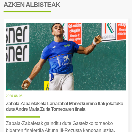
AZKEN ALBISTEAK
2026-08-06
Zabala-Zabaletak eta Larrazabal-Mariezkurrena II.ak jokatuko
dute Andre Maria Zuria Torneoaren finala
Zabala-Zabaletak gainditu dute Gasteizko torneoko
bigarren finalerdia Altuna III-Rezusta kanpoan utzita.