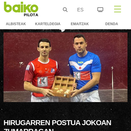
ES
ALBISTEAK
KARTELDEGIA
EMAITZAK
DENDA
HIRUGARREN POSTUA JOKOAN