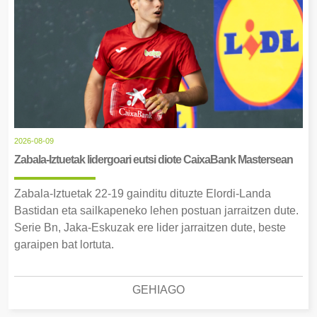
2026-08-09
Zabala-Iztuetak lidergoari eutsi diote CaixaBank Mastersean
Zabala-Iztuetak 22-19 gainditu dituzte Elordi-Landa
Bastidan eta sailkapeneko lehen postuan jarraitzen dute.
Serie Bn, Jaka-Eskuzak ere lider jarraitzen dute, beste
garaipen bat lortuta.
GEHIAGO