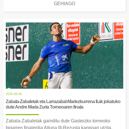
GEHIAGO
2026-08-06
Zabala-Zabaletak eta Larrazabal-Mariezkurrena II.ak jokatuko
dute Andre Maria Zuria Torneoaren finala
Zabala-Zabaletak gainditu dute Gasteizko torneoko
bigarren finalerdia Altuna III-Rezusta kanpoan utzita.