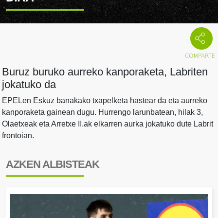
Buruz buruko aurreko kanporaketa, Labriten
jokatuko da
EPELen Eskuz banakako txapelketa hastear da eta aurreko
kanporaketa gainean dugu. Hurrengo larunbatean, hilak 3,
Olaetxeak eta Arretxe II.ak elkarren aurka jokatuko dute Labrit
frontoian.
AZKEN ALBISTEAK