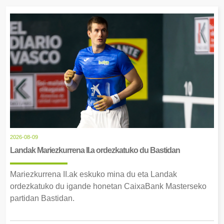
2026-08-09
Landak Mariezkurrena II.a ordezkatuko du Bastidan
Mariezkurrena II.ak eskuko mina du eta Landak
ordezkatuko du igande honetan CaixaBank Masterseko
partidan Bastidan.