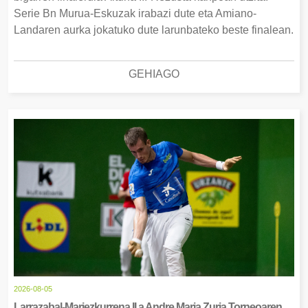
Serie Bn Murua-Eskuzak irabazi dute eta Amiano-
Landaren aurka jokatuko dute larunbateko beste finalean.
GEHIAGO
2026-08-05
Larrazabal-Mariezkurrena II.a Andre Maria Zuria Torneoaren