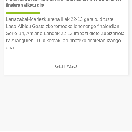
finalera sailkatu dira
Larrazabal-Mariezkurrena II.ak 22-13 garaitu dituzte
Laso-Albisu Gasteizko torneoko lehenengo finalerdian.
Serie Bn, Amiano-Landak 22-12 irabazi diete Zubizarreta
IV-Arangureni. Bi bikoteak larunbateko finaletan izango
dira.
GEHIAGO