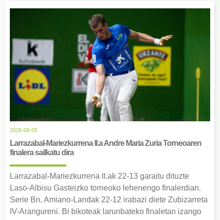
2026-08-05
Larrazabal-Mariezkurrena II.a Andre Maria Zuria Torneoaren
finalera sailkatu dira
Larrazabal-Mariezkurrena II.ak 22-13 garaitu dituzte
Laso-Albisu Gasteizko torneoko lehenengo finalerdian.
Serie Bn, Amiano-Landak 22-12 irabazi diete Zubizarreta
IV-Arangureni. Bi bikoteak larunbateko finaletan izango