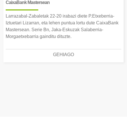
CaixaBank Mastersean
Larrazabal-Zabaletak 22-20 irabazi diete P.Etxeberria-
Iztuetari Lizarran, eta lehen puntua lortu dute CaixaBank
Mastersean. Serie Bn, Jaka-Eskuzak Salaberria-
Morgaetxebarria gainditu dituzte.
GEHIAGO