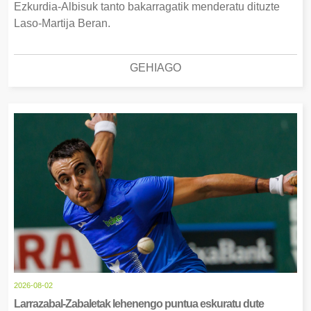
Ezkurdia-Albisuk tanto bakarragatik menderatu dituzte
Laso-Martija Beran.
GEHIAGO
2026-08-02
Larrazabal-Zabaletak lehenengo puntua eskuratu dute