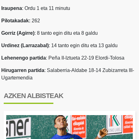
Iraupena
: Ordu 1 eta 11 minutu
Pilotakadak:
262
Gorriz (Agirre)
: 8 tanto egin ditu eta 8 galdu
Urdinez (Larrazabal)
: 14 tanto egin ditu eta 13 galdu
Lehenengo partida
: Peña II-Iztueta 22-19 Elordi-Tolosa
Hirugarren partida
: Salaberria-Aldabe 18-14 Zubizarreta III-
Ugartemendia
AZKEN ALBISTEAK