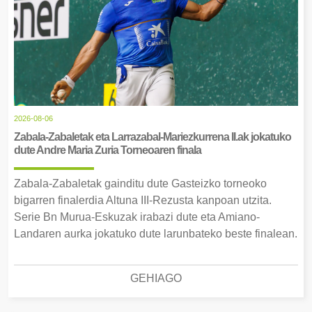
2026-08-06
Zabala-Zabaletak eta Larrazabal-Mariezkurrena II.ak jokatuko
dute Andre Maria Zuria Torneoaren finala
Zabala-Zabaletak gainditu dute Gasteizko torneoko
bigarren finalerdia Altuna III-Rezusta kanpoan utzita.
Serie Bn Murua-Eskuzak irabazi dute eta Amiano-
Landaren aurka jokatuko dute larunbateko beste finalean.
GEHIAGO