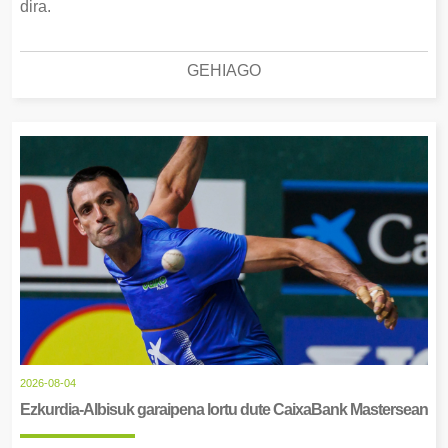
dira.
GEHIAGO
2026-08-04
Ezkurdia-Albisuk garaipena lortu dute CaixaBank Mastersean