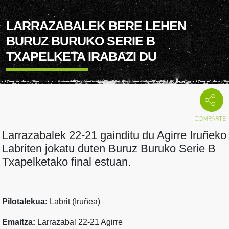
LARRAZABALEK BERE LEHEN
BURUZ BURUKO SERIE B
TXAPELKETA IRABAZI DU
Larrazabalek 22-21 gainditu du Agirre Iruñeko
Labriten jokatu duten Buruz Buruko Serie B
Txapelketako final estuan.
Pilotalekua:
Labrit (Iruñea)
Emaitza:
Larrazabal 22-21 Agirre