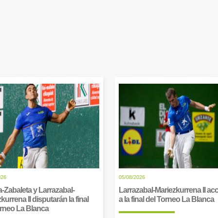
026
05/08/2026
-Zabaleta y Larrazabal-
Larrazabal-Mariezkurrena II a
kurrena II disputarán la final
a la final del Torneo La Blanca
orneo La Blanca