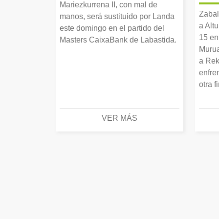
Mariezkurrena II, con mal de
Zabal
manos, será sustituido por Landa
a Alt
este domingo en el partido del
15 en
Masters CaixaBank de Labastida.
Murua
a Rek
enfre
otra f
VER MÁS