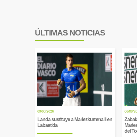
ÚLTIMAS NOTICIAS
09/08/2026
06/08/2
Landa sustituye a Mariezkurrena II en
Zabala
Labastida
Mariez
del T