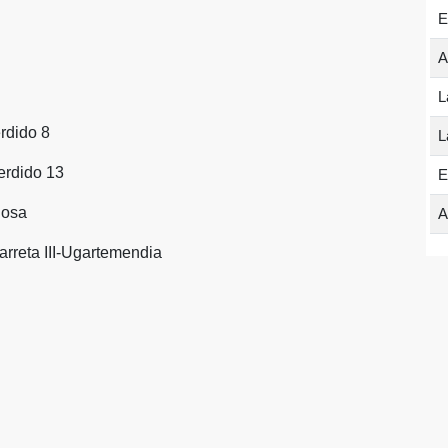
E
A
L
rdido 8
L
erdido 13
E
losa
A
arreta III-Ugartemendia