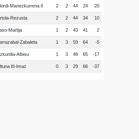
lordi-Mariezkurrena II
2
2
44
24
20
rtola-Rezusta
2
2
44
34
10
aso-Martija
1
2
43
41
2
arrazabal-Zabaleta
1
3
59
64
-5
zkurdia-Albisu
1
3
48
65
-17
ltuna III-Imaz
0
3
29
66
-37