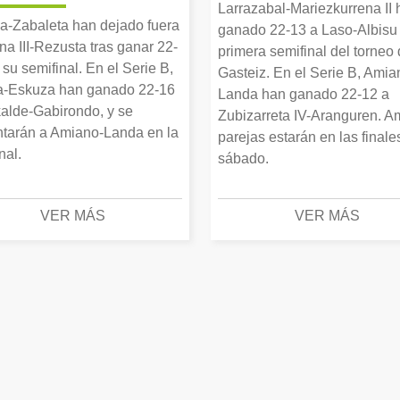
Larrazabal-Mariezkurrena II
a-Zabaleta han dejado fuera
ganado 22-13 a Laso-Albisu 
una III-Rezusta tras ganar 22-
primera semifinal del torneo
 su semifinal. En el Serie B,
Gasteiz. En el Serie B, Amia
-Eskuza han ganado 22-16
Landa han ganado 22-12 a
alde-Gabirondo, y se
Zubizarreta IV-Aranguren. 
ntarán a Amiano-Landa en la
parejas estarán en las finale
inal.
sábado.
VER MÁS
VER MÁS