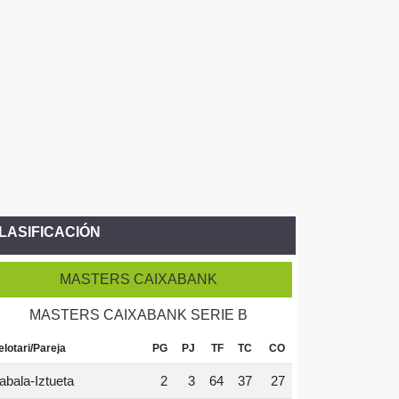
LASIFICACIÓN
MASTERS CAIXABANK
MASTERS CAIXABANK SERIE B
elotari/Pareja
PG
PJ
TF
TC
CO
abala-Iztueta
2
3
64
37
27