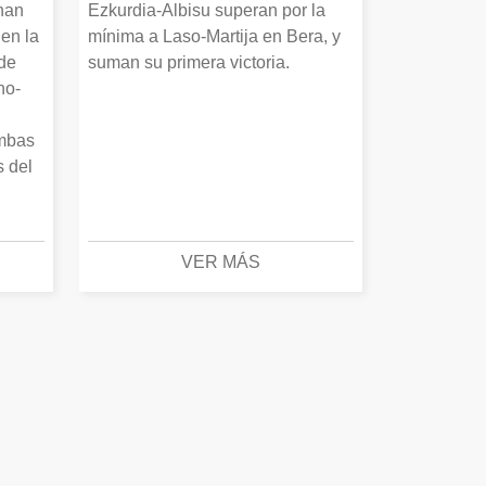
 han
Ezkurdia-Albisu superan por la
en la
mínima a Laso-Martija en Bera, y
 de
suman su primera victoria.
no-
Ambas
s del
VER MÁS