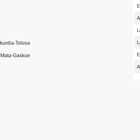
E
A
L
L
kurdia-Tolosa
E
-7 Mata-Gaskue
A