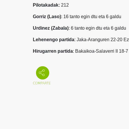
Pilotakadak:
212
Gorriz (Laso)
: 16 tanto egin dtu eta 6 galdu
Urdinez (Zabala)
: 6 tanto egin dtu eta 6 galdu
Lehenengo partida
: Jaka-Aranguren 22-20 Ez
Hirugarren partida
: Bakaikoa-Salaverri II 18