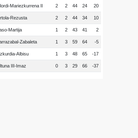
lordi-Mariezkurrena II
2
2
44
24
20
rtola-Rezusta
2
2
44
34
10
aso-Martija
1
2
43
41
2
arrazabal-Zabaleta
1
3
59
64
-5
zkurdia-Albisu
1
3
48
65
-17
ltuna III-Imaz
0
3
29
66
-37