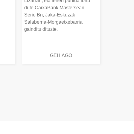
Lizarran, eta lehen puntua lortu
dute CaixaBank Mastersean.
Serie Bn, Jaka-Eskuzak
Salaberria-Morgaetxebarria
gainditu dituzte.
GEHIAGO