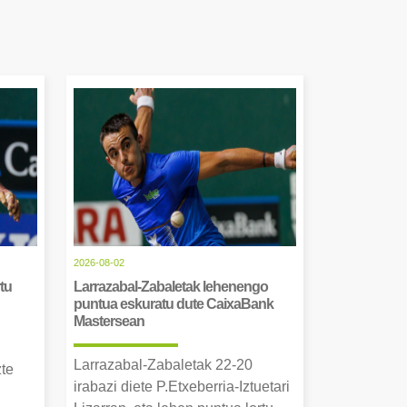
2026-08-02
tu
Larrazabal-Zabaletak lehenengo
puntua eskuratu dute CaixaBank
Mastersean
Larrazabal-Zabaletak 22-20
zte
irabazi diete P.Etxeberria-Iztuetari