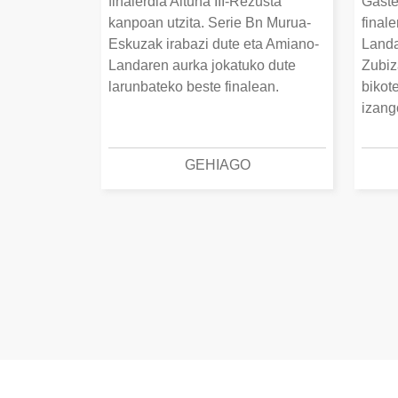
finalerdia Altuna III-Rezusta
Gaste
kanpoan utzita. Serie Bn Murua-
final
Eskuzak irabazi dute eta Amiano-
Landa
Landaren aurka jokatuko dute
Zubiz
larunbateko beste finalean.
bikot
izang
GEHIAGO