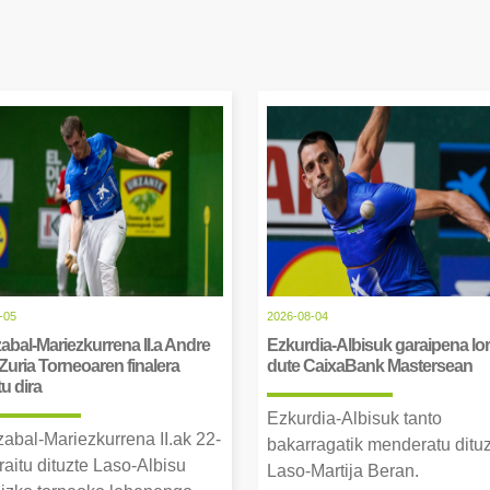
-05
2026-08-04
abal-Mariezkurrena II.a Andre
Ezkurdia-Albisuk garaipena lor
Zuria Torneoaren finalera
dute CaixaBank Mastersean
tu dira
Ezkurdia-Albisuk tanto
zabal-Mariezkurrena II.ak 22-
bakarragatik menderatu ditu
raitu dituzte Laso-Albisu
Laso-Martija Beran.