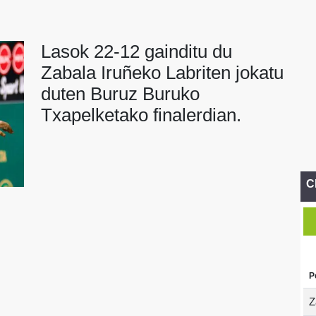
Lasok 22-12 gainditu du
Zabala Iruñeko Labriten jokatu
duten Buruz Buruko
Txapelketako finalerdian.
C
P
Z