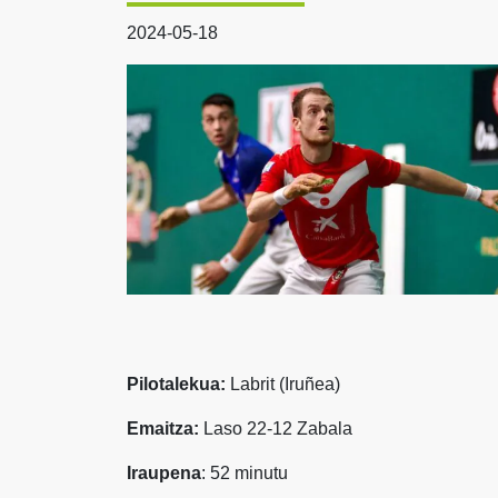
2024-05-18
Pilotalekua:
Labrit (Iruñea)
Emaitza:
Laso 22-12 Zabala
Iraupena
: 52 minutu