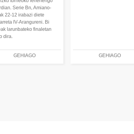
izko torneoko lehenengo
erdian. Serie Bn, Amiano-
k 22-12 irabazi diete
arreta IV-Arangureni. Bi
eak larunbateko finaletan
o dira.
GEHIAGO
GEHIAGO