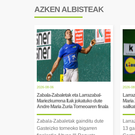
AZKEN ALBISTEAK
2026-08-06
2026-08
Zabala-Zabaletak eta Larrazabal-
Larraz
Mariezkurrena II.ak jokatuko dute
Maria 
Andre Maria Zuria Torneoaren finala
sailka
Zabala-Zabaletak gainditu dute
Larra
Gasteizko torneoko bigarren
13 ga