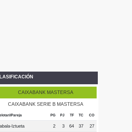
LASIFICACIÓN
CAIXABANK MASTERSA
CAIXABANK SERIE B MASTERSA
elotari/Pareja
PG
PJ
TF
TC
CO
abala-Iztueta
2
3
64
37
27