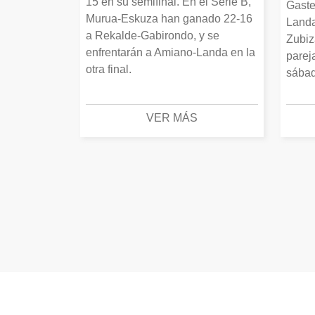
15 en su semifinal. En el Serie B,
Gaste
Murua-Eskuza han ganado 22-16
Landa
a Rekalde-Gabirondo, y se
Zubiz
enfrentarán a Amiano-Landa en la
parej
otra final.
sábad
VER MÁS