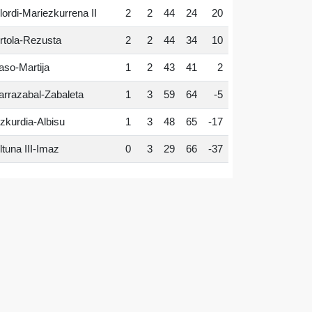
lordi-Mariezkurrena II
2
2
44
24
20
rtola-Rezusta
2
2
44
34
10
aso-Martija
1
2
43
41
2
arrazabal-Zabaleta
1
3
59
64
-5
zkurdia-Albisu
1
3
48
65
-17
ltuna III-Imaz
0
3
29
66
-37