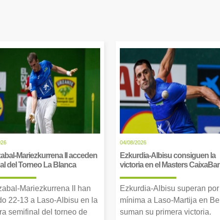
026
04/08/2026
abal-Mariezkurrena II acceden
Ezkurdia-Albisu consiguen la
inal del Torneo La Blanca
victoria en el Masters CaixaBa
zabal-Mariezkurrena II han
Ezkurdia-Albisu superan por
o 22-13 a Laso-Albisu en la
mínima a Laso-Martija en Ber
ra semifinal del torneo de
suman su primera victoria.