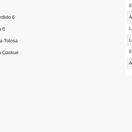
E
A
rdido 6
L
o 6
L
a-Tolosa
E
ta-Gaskue
A