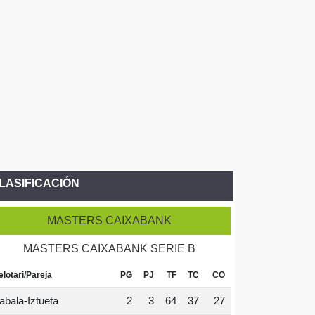
LASIFICACIÓN
MASTERS CAIXABANK
MASTERS CAIXABANK SERIE B
elotari/Pareja
PG
PJ
TF
TC
CO
abala-Iztueta
2
3
64
37
27