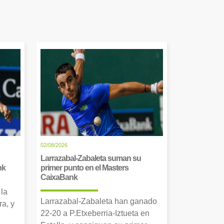
02/08/2026
Larrazabal-Zabaleta suman su
nk
primer punto en el Masters
CaixaBank
 la
Larrazabal-Zabaleta han ganado
a, y
22-20 a P.Etxeberria-Iztueta en