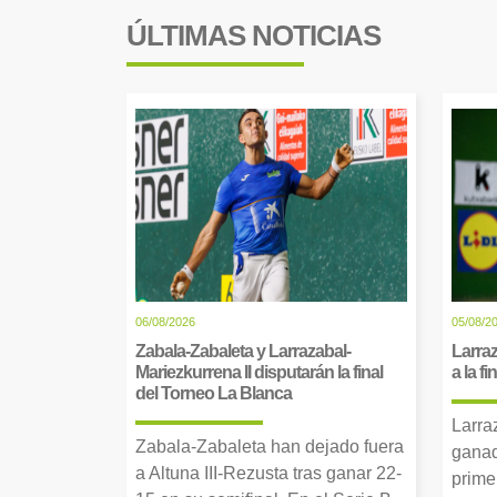
ÚLTIMAS NOTICIAS
06/08/2026
05/08/2
Zabala-Zabaleta y Larrazabal-
Larraz
Mariezkurrena II disputarán la final
a la f
del Torneo La Blanca
Larra
Zabala-Zabaleta han dejado fuera
ganad
a Altuna III-Rezusta tras ganar 22-
prime