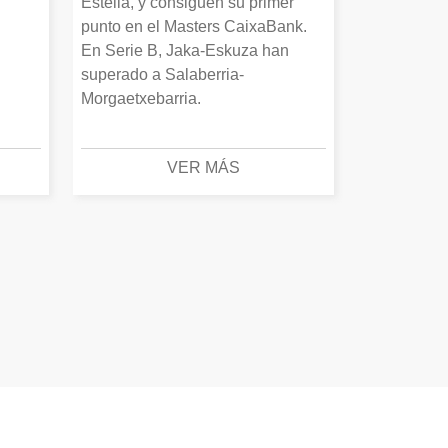
Estella, y consiguen su primer
punto en el Masters CaixaBank.
En Serie B, Jaka-Eskuza han
superado a Salaberria-
Morgaetxebarria.
VER MÁS