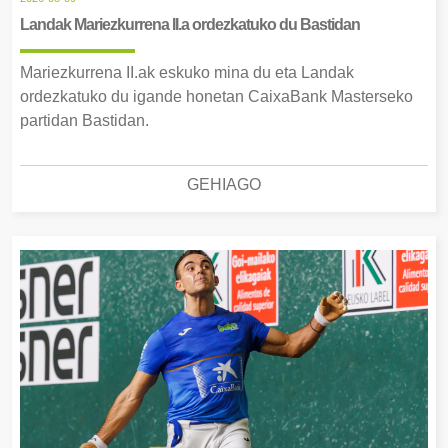
Landak Mariezkurrena II.a ordezkatuko du Bastidan
Mariezkurrena II.ak eskuko mina du eta Landak
ordezkatuko du igande honetan CaixaBank Masterseko
partidan Bastidan.
GEHIAGO