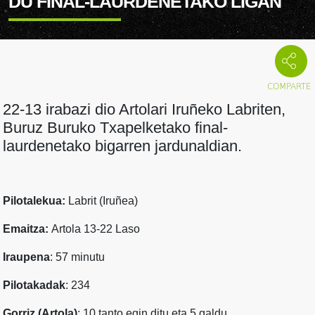
DU FINAL-LAURDENETAKO LIGAN
22-13 irabazi dio Artolari Iruñeko Labriten,
Buruz Buruko Txapelketako final-
laurdenetako bigarren jardunaldian.
Pilotalekua:
Labrit (Iruñea)
Emaitza:
Artola 13-22 Laso
Iraupena
: 57 minutu
Pilotakadak
: 234
Gorriz (Artola)
: 10 tanto egin ditu eta 5 galdu