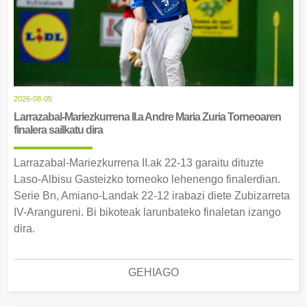
2026-08-05
Larrazabal-Mariezkurrena II.a Andre Maria Zuria Torneoaren
finalera sailkatu dira
Larrazabal-Mariezkurrena II.ak 22-13 garaitu dituzte
Laso-Albisu Gasteizko torneoko lehenengo finalerdian.
Serie Bn, Amiano-Landak 22-12 irabazi diete Zubizarreta
IV-Arangureni. Bi bikoteak larunbateko finaletan izango
dira.
GEHIAGO