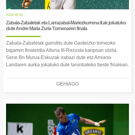
2026-08-06
Zabala-Zabaletak eta Larrazabal-Mariezkurrena II.ak jokatuko
dute Andre Maria Zuria Torneoaren finala
Zabala-Zabaletak gainditu dute Gasteizko torneoko
bigarren finalerdia Altuna III-Rezusta kanpoan utzita.
Serie Bn Murua-Eskuzak irabazi dute eta Amiano-
Landaren aurka jokatuko dute larunbateko beste finalean.
GEHIAGO