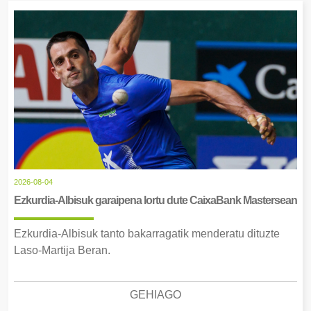
2026-08-04
Ezkurdia-Albisuk garaipena lortu dute CaixaBank Mastersean
Ezkurdia-Albisuk tanto bakarragatik menderatu dituzte
Laso-Martija Beran.
GEHIAGO