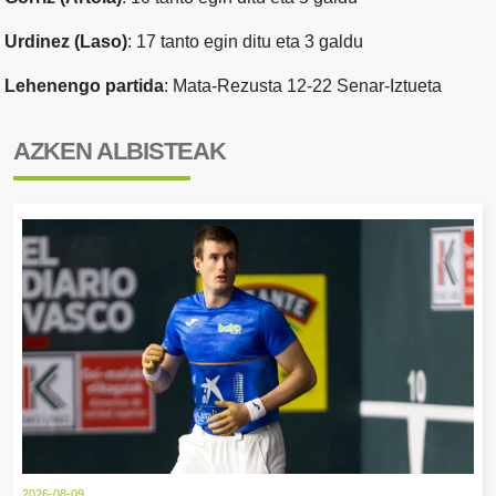
Urdinez (Laso)
: 17 tanto egin ditu eta 3 galdu
Lehenengo partida
: Mata-Rezusta 12-22 Senar-Iztueta
AZKEN ALBISTEAK
2026-08-09