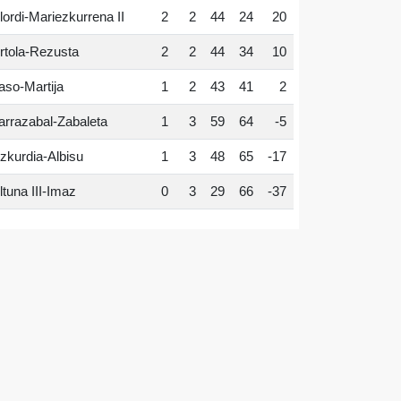
lordi-Mariezkurrena II
2
2
44
24
20
rtola-Rezusta
2
2
44
34
10
aso-Martija
1
2
43
41
2
arrazabal-Zabaleta
1
3
59
64
-5
zkurdia-Albisu
1
3
48
65
-17
ltuna III-Imaz
0
3
29
66
-37