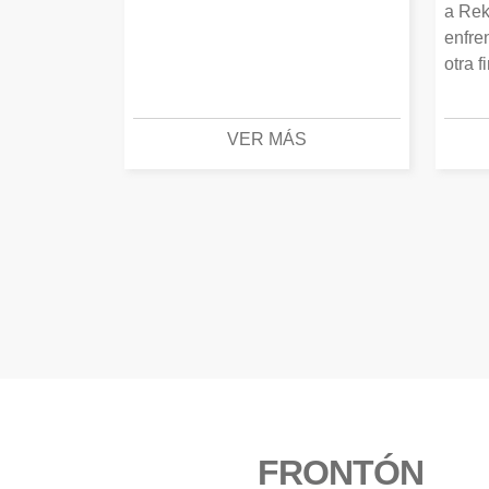
a Rek
enfre
otra f
VER MÁS
FRONTÓN