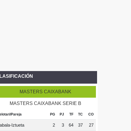
LASIFICACIÓN
MASTERS CAIXABANK
MASTERS CAIXABANK SERIE B
elotari/Pareja
PG
PJ
TF
TC
CO
abala-Iztueta
2
3
64
37
27