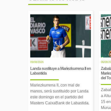
09/08/2026
06/08/2
Landa sustituye a Mariezkurrena II en
Zabala
Labastida
Mariez
del T
Mariezkurrena II, con mal de
Zabal
manos, será sustituido por Landa
a Alt
este domingo en el partido del
15 en
Masters CaixaBank de Labastida.
Murua