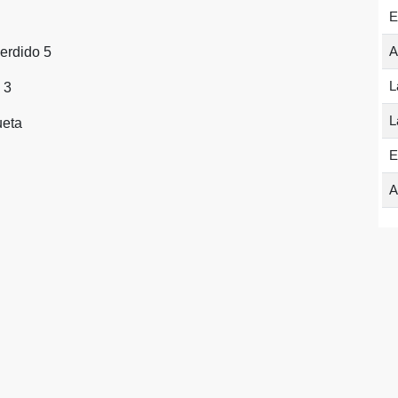
E
A
erdido 5
L
 3
L
ueta
E
A