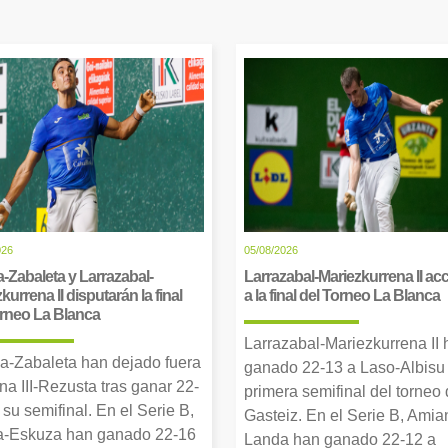
026
05/08/2026
-Zabaleta y Larrazabal-
Larrazabal-Mariezkurrena II a
kurrena II disputarán la final
a la final del Torneo La Blanca
orneo La Blanca
Larrazabal-Mariezkurrena II
a-Zabaleta han dejado fuera
ganado 22-13 a Laso-Albisu 
una III-Rezusta tras ganar 22-
primera semifinal del torneo
 su semifinal. En el Serie B,
Gasteiz. En el Serie B, Amia
-Eskuza han ganado 22-16
Landa han ganado 22-12 a