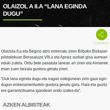
OLAIZOL A II.A “LANA EGINDA
DUGU”
Olaizola II.a eta Begino atzo entrenatu ziren Bilboko Bizkaian
pilotalekuan Berasaluze VIII.a eta Apraiz aurkari gisa aurrean
eduki zutela. Ordu bete pasatuta lanean ari ziren eta Aimarrek
esan zuen bezala gustora geratu ziren.
“Guk lana eginda dugu eta iragan ostegunean zein gaur egin
dugun entrenamentuekin gustora geratu gara. Hala eta guztiz
ere garrantzitsuena igandean ondo izatea da”.
AZKEN ALBISTEAK