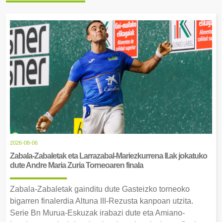
2026-08-06
Zabala-Zabaletak eta Larrazabal-Mariezkurrena II.ak jokatuko
dute Andre Maria Zuria Torneoaren finala
Zabala-Zabaletak gainditu dute Gasteizko torneoko
bigarren finalerdia Altuna III-Rezusta kanpoan utzita.
Serie Bn Murua-Eskuzak irabazi dute eta Amiano-