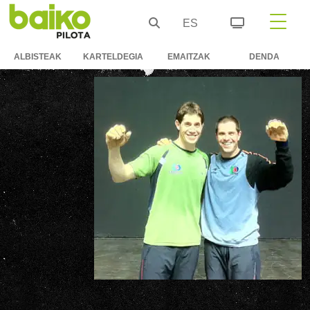
ES
ALBISTEAK
KARTELDEGIA
EMAITZAK
DENDA