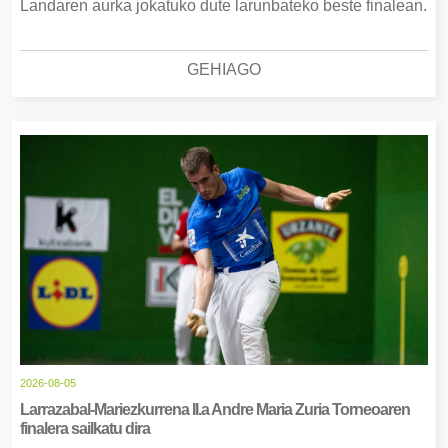
Landaren aurka jokatuko dute larunbateko beste finalean.
GEHIAGO
2026-08-05
Larrazabal-Mariezkurrena II.a Andre Maria Zuria Torneoaren
finalera sailkatu dira