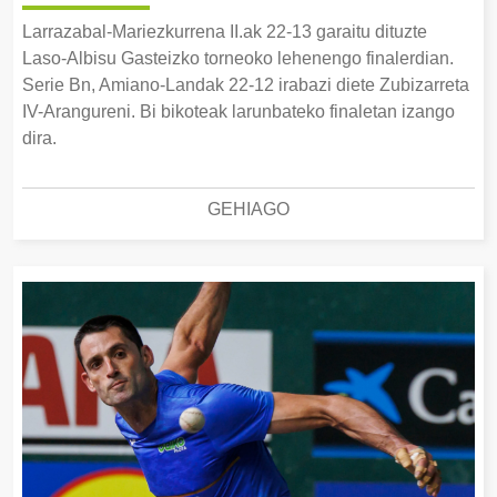
Larrazabal-Mariezkurrena II.ak 22-13 garaitu dituzte
Laso-Albisu Gasteizko torneoko lehenengo finalerdian.
Serie Bn, Amiano-Landak 22-12 irabazi diete Zubizarreta
IV-Arangureni. Bi bikoteak larunbateko finaletan izango
dira.
GEHIAGO