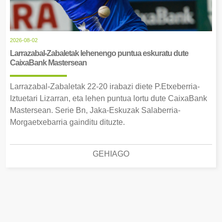
2026-08-02
Larrazabal-Zabaletak lehenengo puntua eskuratu dute
CaixaBank Mastersean
Larrazabal-Zabaletak 22-20 irabazi diete P.Etxeberria-
Iztuetari Lizarran, eta lehen puntua lortu dute CaixaBank
Mastersean. Serie Bn, Jaka-Eskuzak Salaberria-
Morgaetxebarria gainditu dituzte.
GEHIAGO