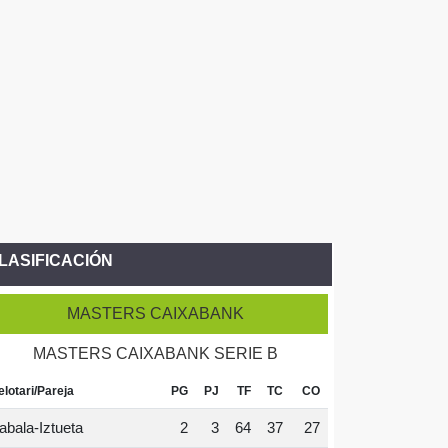
LASIFICACIÓN
MASTERS CAIXABANK
MASTERS CAIXABANK SERIE B
elotari/Pareja
PG
PJ
TF
TC
CO
abala-Iztueta
2
3
64
37
27