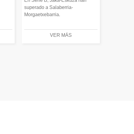
En Serie B, Jaka-Eskuza han
superado a Salaberria-
Morgaetxebarria.
VER MÁS