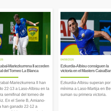
026
04/08/2026
abal-Mariezkurrena II acceden
Ezkurdia-Albisu consiguen la
inal del Torneo La Blanca
victoria en el Masters CaixaBa
zabal-Mariezkurrena II han
Ezkurdia-Albisu superan por
o 22-13 a Laso-Albisu en la
mínima a Laso-Martija en Ber
ra semifinal del torneo de
suman su primera victoria.
iz. En el Serie B, Amiano-
 han ganado 22-12 a