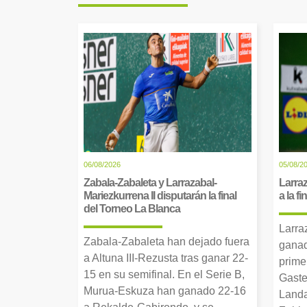
06/08/2026
05/08/2
Zabala-Zabaleta y Larrazabal-
Larraz
Mariezkurrena II disputarán la final
a la f
del Torneo La Blanca
Larra
Zabala-Zabaleta han dejado fuera
ganad
a Altuna III-Rezusta tras ganar 22-
prime
15 en su semifinal. En el Serie B,
Gaste
Murua-Eskuza han ganado 22-16
Landa