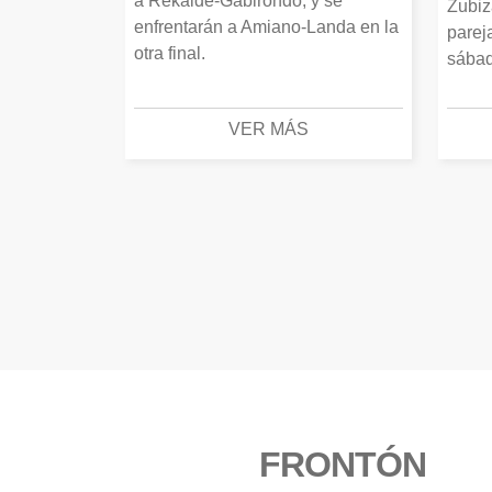
a Rekalde-Gabirondo, y se
Zubiz
enfrentarán a Amiano-Landa en la
parej
otra final.
sábad
VER MÁS
FRONTÓN