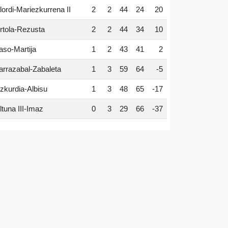
lordi-Mariezkurrena II
2
2
44
24
20
rtola-Rezusta
2
2
44
34
10
aso-Martija
1
2
43
41
2
arrazabal-Zabaleta
1
3
59
64
-5
zkurdia-Albisu
1
3
48
65
-17
ltuna III-Imaz
0
3
29
66
-37