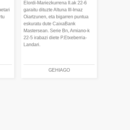
Elordi-Mariezkurrena II.ak 22-6
uetari
garaitu dituzte Altuna III-Imaz
rtu
Oiartzunen, eta bigarren puntua
.
eskuratu dute CaixaBank
Mastersean. Serie Bn, Amiano-k
22-5 irabazi diete P.Etxeberria-
Landari.
GEHIAGO