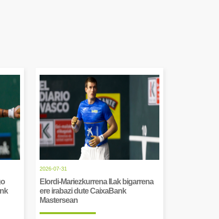
2026-07-31
go
Elordi-Mariezkurrena II.ak bigarrena
ank
ere irabazi dute CaixaBank
Mastersean