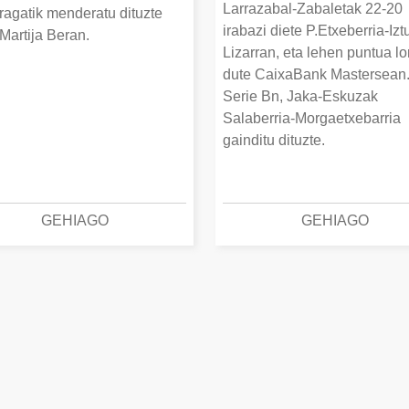
Larrazabal-Zabaletak 22-20
ragatik menderatu dituzte
irabazi diete P.Etxeberria-Izt
Martija Beran.
Lizarran, eta lehen puntua lo
dute CaixaBank Mastersean
Serie Bn, Jaka-Eskuzak
Salaberria-Morgaetxebarria
gainditu dituzte.
GEHIAGO
GEHIAGO