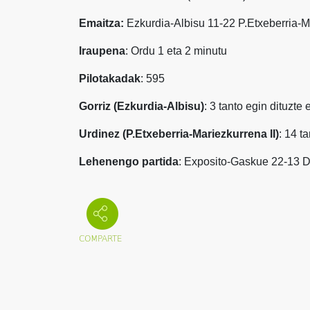
Emaitza:
Ezkurdia-Albisu 11-22 P.Etxeberria-M
Iraupena
: Ordu 1 eta 2 minutu
Pilotakadak
: 595
Gorriz (Ezkurdia-Albisu)
: 3 tanto egin dituzte 
Urdinez (P.Etxeberria-Mariezkurrena II)
: 14 t
Lehenengo partida
:
Exposito-Gaskue 22-13 D