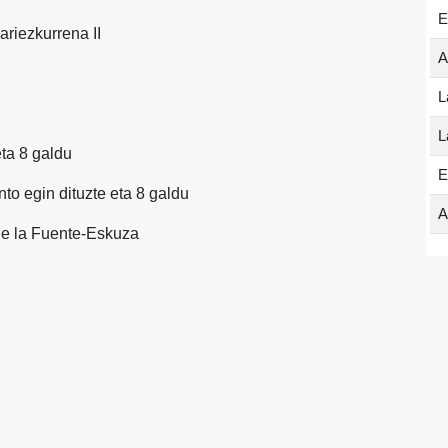
E
ariezkurrena II
A
L
L
eta 8 galdu
E
anto egin dituzte eta 8 galdu
A
e la Fuente-Eskuza