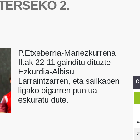
TERSEKO 2.
P.Etxeberria-Mariezkurrena
II.ak 22-11 gainditu dituzte
Ezkurdia-Albisu
Larraintzarren, eta sailkapen
C
ligako bigarren puntua
eskuratu dute.
P
Z