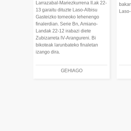
Larrazabal-Mariezkurrena II.ak 22-
bakar
13 garaitu dituzte Laso-Albisu
Laso-
Gasteizko torneoko lehenengo
finalerdian. Serie Bn, Amiano-
Landak 22-12 irabazi diete
Zubizarreta IV-Arangureni. Bi
bikoteak larunbateko finaletan
izango dira.
GEHIAGO