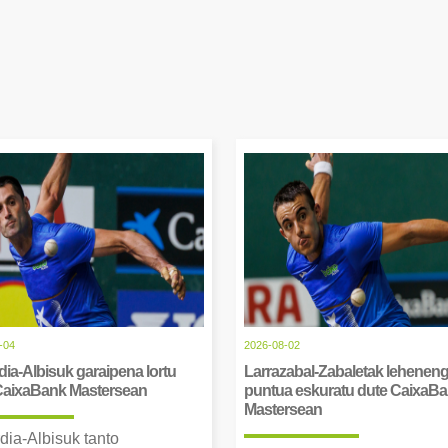
-04
2026-08-02
ia-Albisuk garaipena lortu
Larrazabal-Zabaletak lehenen
CaixaBank Mastersean
puntua eskuratu dute CaixaB
Mastersean
dia-Albisuk tanto