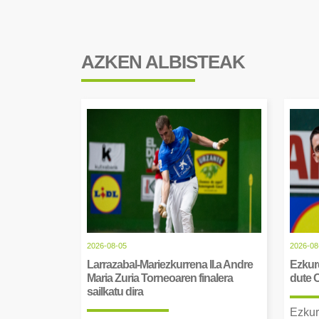
AZKEN ALBISTEAK
2026-08-05
2026-08
Larrazabal-Mariezkurrena II.a Andre
Ezkurd
Maria Zuria Torneoaren finalera
dute 
sailkatu dira
Ezkur