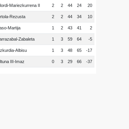
lordi-Mariezkurrena II
2
2
44
24
20
rtola-Rezusta
2
2
44
34
10
aso-Martija
1
2
43
41
2
arrazabal-Zabaleta
1
3
59
64
-5
zkurdia-Albisu
1
3
48
65
-17
ltuna III-Imaz
0
3
29
66
-37