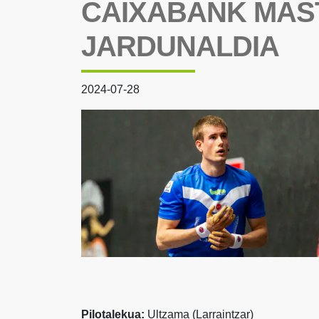
CAIXABANK MAS
JARDUNALDIA
2024-07-28
Pilotalekua:
Ultzama (Larraintzar)