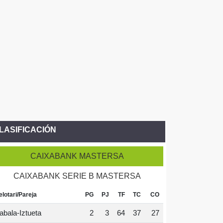
LASIFICACIÓN
CAIXABANK MASTERSA
CAIXABANK SERIE B MASTERSA
elotari/Pareja
PG
PJ
TF
TC
CO
abala-Iztueta
2
3
64
37
27