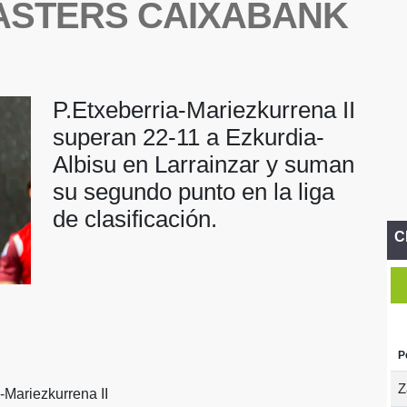
ASTERS CAIXABANK
P.Etxeberria-Mariezkurrena II
superan 22-11 a Ezkurdia-
Albisu en Larrainzar y suman
su segundo punto en la liga
de clasificación.
C
P
Z
-Mariezkurrena II