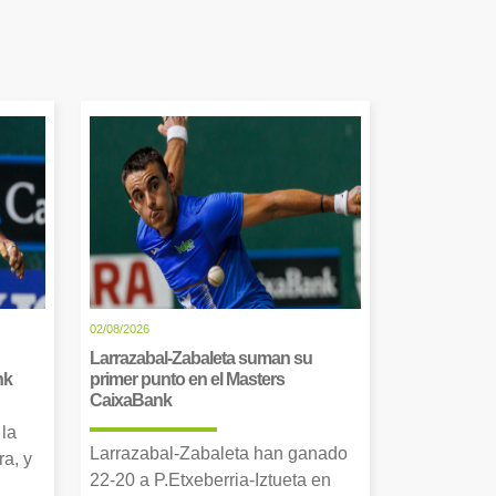
02/08/2026
Larrazabal-Zabaleta suman su
nk
primer punto en el Masters
CaixaBank
 la
Larrazabal-Zabaleta han ganado
a, y
22-20 a P.Etxeberria-Iztueta en