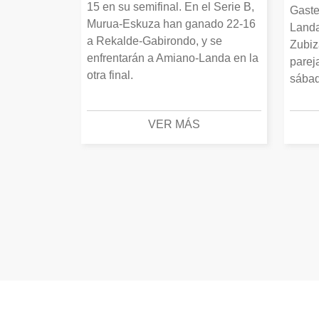
15 en su semifinal. En el Serie B,
Gaste
Murua-Eskuza han ganado 22-16
Landa
a Rekalde-Gabirondo, y se
Zubiz
enfrentarán a Amiano-Landa en la
parej
otra final.
sábad
VER MÁS