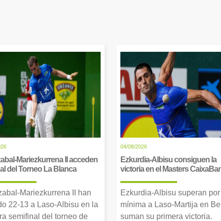
026
04/08/2026
abal-Mariezkurrena II acceden
Ezkurdia-Albisu consiguen la
inal del Torneo La Blanca
victoria en el Masters CaixaBa
zabal-Mariezkurrena II han
Ezkurdia-Albisu superan por
o 22-13 a Laso-Albisu en la
mínima a Laso-Martija en Ber
ra semifinal del torneo de
suman su primera victoria.