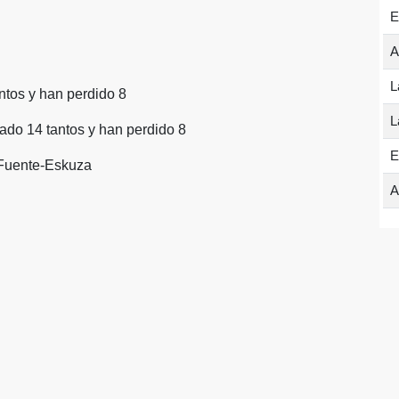
E
A
L
ntos y han perdido 8
L
ado 14 tantos y han perdido 8
E
 Fuente-Eskuza
A