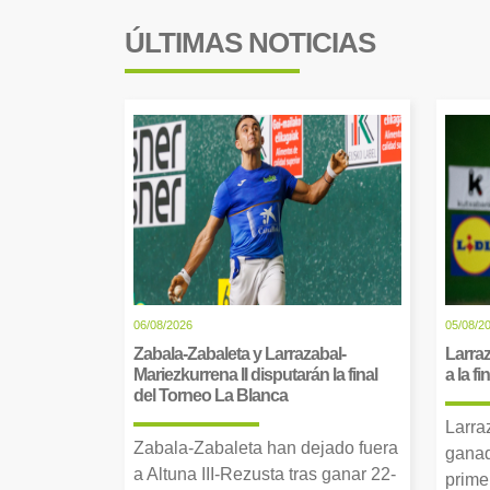
ÚLTIMAS NOTICIAS
06/08/2026
05/08/2
Zabala-Zabaleta y Larrazabal-
Larraz
Mariezkurrena II disputarán la final
a la f
del Torneo La Blanca
Larra
Zabala-Zabaleta han dejado fuera
ganad
a Altuna III-Rezusta tras ganar 22-
prime