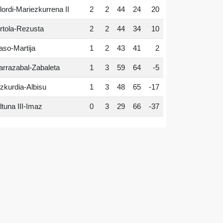
lordi-Mariezkurrena II
2
2
44
24
20
rtola-Rezusta
2
2
44
34
10
aso-Martija
1
2
43
41
2
arrazabal-Zabaleta
1
3
59
64
-5
zkurdia-Albisu
1
3
48
65
-17
ltuna III-Imaz
0
3
29
66
-37