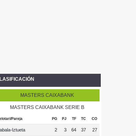
LASIFICACIÓN
MASTERS CAIXABANK
MASTERS CAIXABANK SERIE B
elotari/Pareja
PG
PJ
TF
TC
CO
abala-Iztueta
2
3
64
37
27