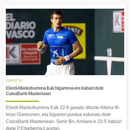
2026-07-31
Elordi-Mariezkurrena II.ak bigarrena ere irabazi dute
CaixaBank Mastersean
Elordi-Mariezkurrena II.ak 22-6 garaitu dituzte Altuna III-
Imaz Oiartzunen, eta bigarren puntua eskuratu dute
CaixaBank Mastersean. Serie Bn, Amiano-k 22-5 irabazi
diete P.Etxeberria-Landari.