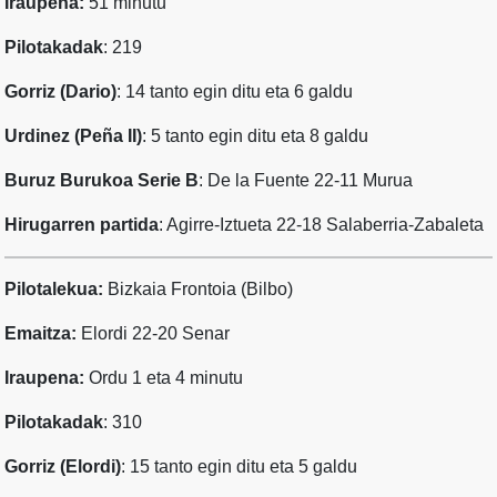
Iraupena:
51 minutu
Pilotakadak
: 219
Gorriz (Dario)
: 14 tanto egin ditu eta 6 galdu
Urdinez (Peña II)
: 5 tanto egin ditu eta 8 galdu
Buruz Burukoa Serie B
: De la Fuente 22-11 Murua
Hirugarren partida
: Agirre-Iztueta 22-18 Salaberria-Zabaleta
Pilotalekua:
Bizkaia Frontoia (Bilbo)
Emaitza:
Elordi 22-20 Senar
Iraupena:
Ordu 1 eta 4 minutu
Pilotakadak
: 310
Gorriz (Elordi)
: 15 tanto egin ditu eta 5 galdu