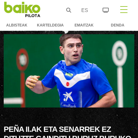
ES
ALBISTEAK
KARTELDEGIA
EMAITZAK
DENDA
PEÑA II.AK ETA SENARREK EZ