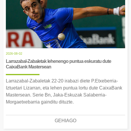
2026-08-02
Larrazabal-Zabaletak lehenengo puntua eskuratu dute
CaixaBank Mastersean
Larrazabal-Zabaletak 22-20 irabazi diete P.Etxeberria-
Iztuetari Lizarran, eta lehen puntua lortu dute CaixaBank
Mastersean. Serie Bn, Jaka-Eskuzak Salaberria-
Morgaetxebarria gainditu dituzte.
GEHIAGO