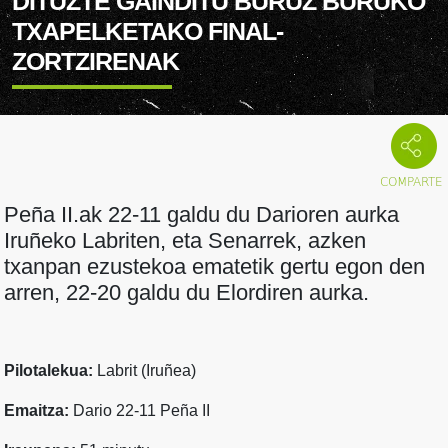
DITUZTE GAINDITU BURUZ BURUKO
TXAPELKETAKO FINAL-
ZORTZIRENAK
Peña II.ak 22-11 galdu du Darioren aurka
Iruñeko Labriten, eta Senarrek, azken
txanpan ezustekoa ematetik gertu egon den
arren, 22-20 galdu du Elordiren aurka.
Pilotalekua:
Labrit (Iruñea)
Emaitza:
Dario 22-11 Peña II