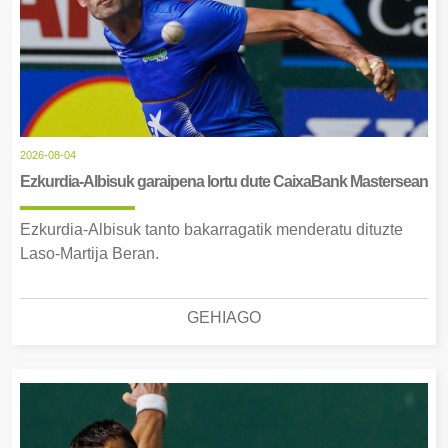
2026-08-04
Ezkurdia-Albisuk garaipena lortu dute CaixaBank Mastersean
Ezkurdia-Albisuk tanto bakarragatik menderatu dituzte
Laso-Martija Beran.
GEHIAGO