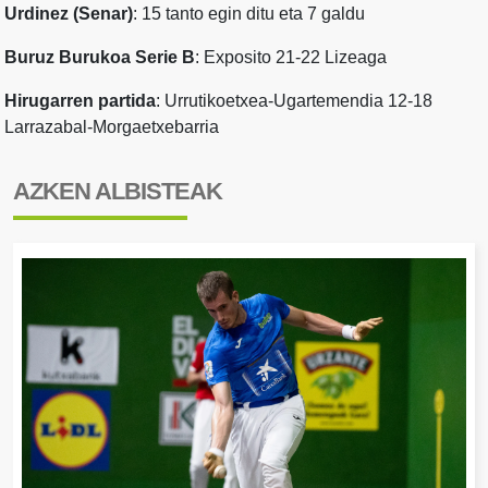
Urdinez (Senar)
: 15 tanto egin ditu eta 7 galdu
Buruz Burukoa Serie B
: Exposito 21-22 Lizeaga
Hirugarren partida
: Urrutikoetxea-Ugartemendia 12-18
Larrazabal-Morgaetxebarria
AZKEN ALBISTEAK