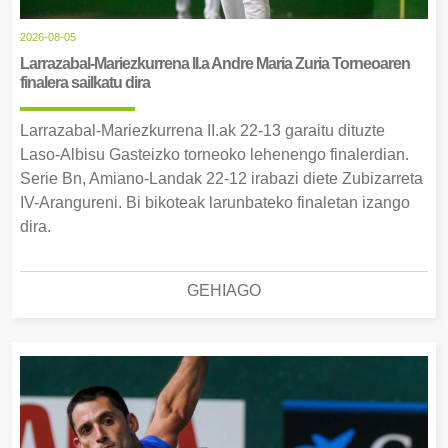
2026-08-05
Larrazabal-Mariezkurrena II.a Andre Maria Zuria Torneoaren
finalera sailkatu dira
Larrazabal-Mariezkurrena II.ak 22-13 garaitu dituzte
Laso-Albisu Gasteizko torneoko lehenengo finalerdian.
Serie Bn, Amiano-Landak 22-12 irabazi diete Zubizarreta
IV-Arangureni. Bi bikoteak larunbateko finaletan izango
dira.
GEHIAGO