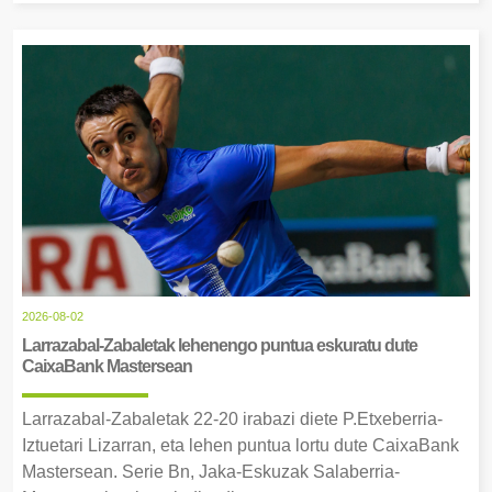
2026-08-02
Larrazabal-Zabaletak lehenengo puntua eskuratu dute
CaixaBank Mastersean
Larrazabal-Zabaletak 22-20 irabazi diete P.Etxeberria-
Iztuetari Lizarran, eta lehen puntua lortu dute CaixaBank
Mastersean. Serie Bn, Jaka-Eskuzak Salaberria-