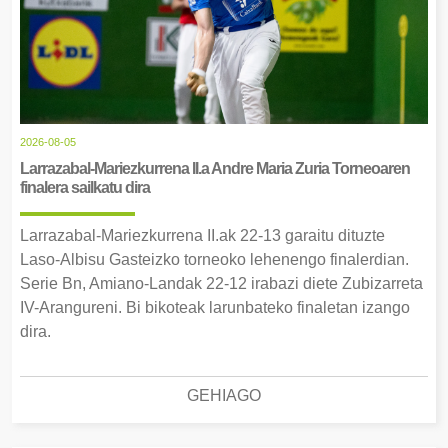
2026-08-05
Larrazabal-Mariezkurrena II.a Andre Maria Zuria Torneoaren
finalera sailkatu dira
Larrazabal-Mariezkurrena II.ak 22-13 garaitu dituzte
Laso-Albisu Gasteizko torneoko lehenengo finalerdian.
Serie Bn, Amiano-Landak 22-12 irabazi diete Zubizarreta
IV-Arangureni. Bi bikoteak larunbateko finaletan izango
dira.
GEHIAGO