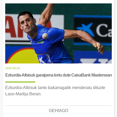
2026-08-04
Ezkurdia-Albisuk garaipena lortu dute CaixaBank Mastersean
Ezkurdia-Albisuk tanto bakarragatik menderatu dituzte
Laso-Martija Beran.
GEHIAGO