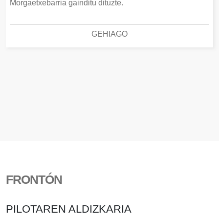
Morgaetxebarria gainditu dituzte.
GEHIAGO
FRONTÓN
PILOTAREN ALDIZKARIA