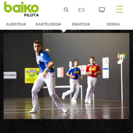
ES
ALBISTEAK
KARTELDEGIA
EMAITZAK
DENDA