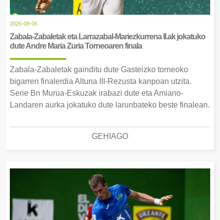
2026-08-06
Zabala-Zabaletak eta Larrazabal-Mariezkurrena II.ak jokatuko
dute Andre Maria Zuria Torneoaren finala
Zabala-Zabaletak gainditu dute Gasteizko torneoko
bigarren finalerdia Altuna III-Rezusta kanpoan utzita.
Serie Bn Murua-Eskuzak irabazi dute eta Amiano-
Landaren aurka jokatuko dute larunbateko beste finalean.
GEHIAGO