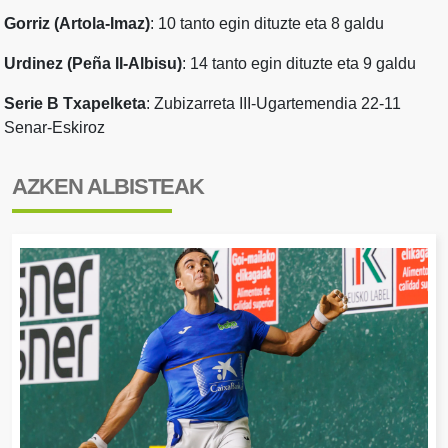
Gorriz (Artola-Imaz)
: 10 tanto egin dituzte eta 8 galdu
Urdinez (Peña II-Albisu)
: 14 tanto egin dituzte eta 9 galdu
Serie B Txapelketa
: Zubizarreta III-Ugartemendia 22-11
Senar-Eskiroz
AZKEN ALBISTEAK