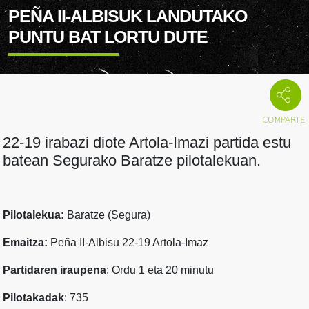
PEÑA II-ALBISUK LANDUTAKO
PUNTU BAT LORTU DUTE
22-19 irabazi diote Artola-Imazi partida estu
batean Segurako Baratze pilotalekuan.
Pilotalekua:
Baratze (Segura)
Emaitza:
Peña II-Albisu 22-19 Artola-Imaz
Partidaren iraupena
: Ordu 1 eta 20 minutu
Pilotakadak
: 735