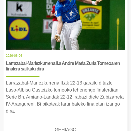
2026-08-05
Larrazabal-Mariezkurrena II.a Andre Maria Zuria Torneoaren
finalera sailkatu dira
Larrazabal-Mariezkurrena II.ak 22-13 garaitu dituzte
Laso-Albisu Gasteizko torneoko lehenengo finalerdian.
Serie Bn, Amiano-Landak 22-12 irabazi diete Zubizarreta
IV-Arangureni. Bi bikoteak larunbateko finaletan izango
dira.
GEHIAGO