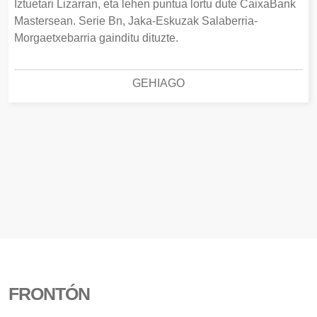
Iztuetari Lizarran, eta lehen puntua lortu dute CaixaBank
Mastersean. Serie Bn, Jaka-Eskuzak Salaberria-
Morgaetxebarria gainditu dituzte.
GEHIAGO
FRONTÓN