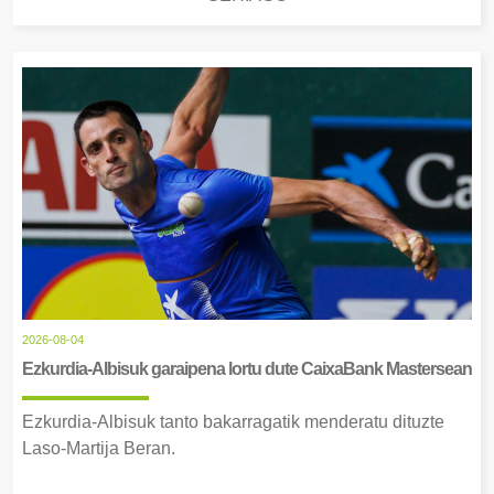
2026-08-04
Ezkurdia-Albisuk garaipena lortu dute CaixaBank Mastersean
Ezkurdia-Albisuk tanto bakarragatik menderatu dituzte
Laso-Martija Beran.