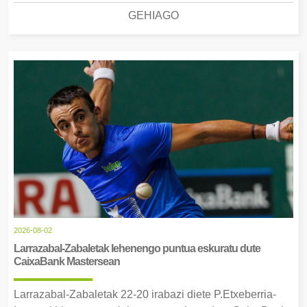
GEHIAGO
2026-08-02
Larrazabal-Zabaletak lehenengo puntua eskuratu dute
CaixaBank Mastersean
Larrazabal-Zabaletak 22-20 irabazi diete P.Etxeberria-