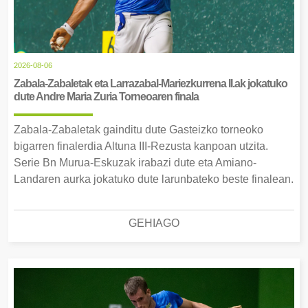
2026-08-06
Zabala-Zabaletak eta Larrazabal-Mariezkurrena II.ak jokatuko
dute Andre Maria Zuria Torneoaren finala
Zabala-Zabaletak gainditu dute Gasteizko torneoko
bigarren finalerdia Altuna III-Rezusta kanpoan utzita.
Serie Bn Murua-Eskuzak irabazi dute eta Amiano-
Landaren aurka jokatuko dute larunbateko beste finalean.
GEHIAGO