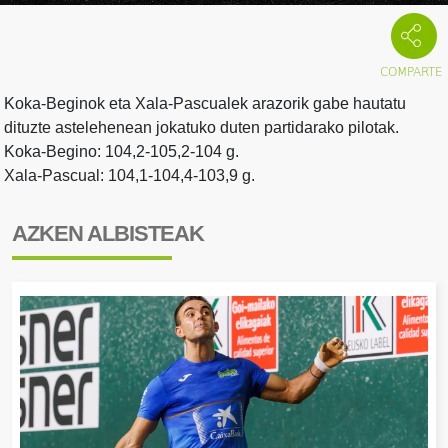
Koka-Beginok eta Xala-Pascualek arazorik gabe hautatu
dituzte astelehenean jokatuko duten partidarako pilotak.
Koka-Begino: 104,2-105,2-104 g.
Xala-Pascual: 104,1-104,4-103,9 g.
AZKEN ALBISTEAK