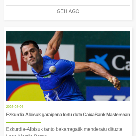
GEHIAGO
2026-08-04
Ezkurdia-Albisuk garaipena lortu dute CaixaBank Mastersean
Ezkurdia-Albisuk tanto bakarragatik menderatu dituzte