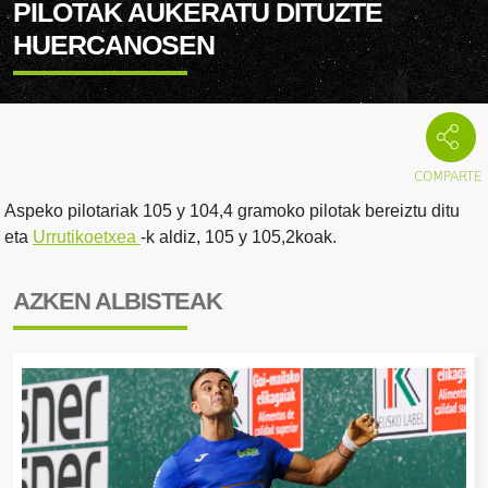
PILOTAK AUKERATU DITUZTE
HUERCANOSEN
Aspeko pilotariak 105 y 104,4 gramoko pilotak bereiztu ditu
eta
Urrutikoetxea
-k aldiz, 105 y 105,2koak.
AZKEN ALBISTEAK