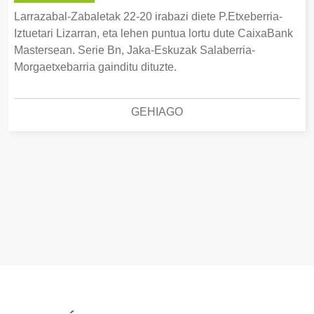
Larrazabal-Zabaletak 22-20 irabazi diete P.Etxeberria-
Iztuetari Lizarran, eta lehen puntua lortu dute CaixaBank
Mastersean. Serie Bn, Jaka-Eskuzak Salaberria-
Morgaetxebarria gainditu dituzte.
GEHIAGO