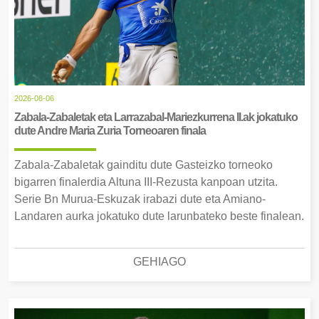
2026-08-06
Zabala-Zabaletak eta Larrazabal-Mariezkurrena II.ak jokatuko
dute Andre Maria Zuria Torneoaren finala
Zabala-Zabaletak gainditu dute Gasteizko torneoko
bigarren finalerdia Altuna III-Rezusta kanpoan utzita.
Serie Bn Murua-Eskuzak irabazi dute eta Amiano-
Landaren aurka jokatuko dute larunbateko beste finalean.
GEHIAGO