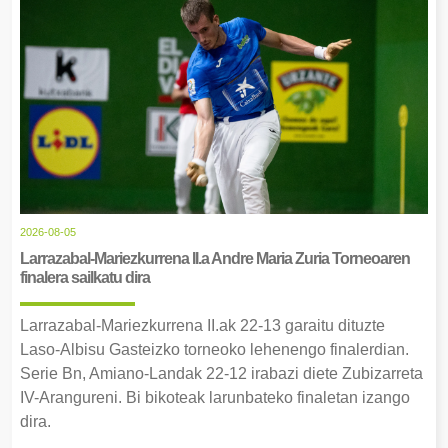
2026-08-05
Larrazabal-Mariezkurrena II.a Andre Maria Zuria Torneoaren
finalera sailkatu dira
Larrazabal-Mariezkurrena II.ak 22-13 garaitu dituzte
Laso-Albisu Gasteizko torneoko lehenengo finalerdian.
Serie Bn, Amiano-Landak 22-12 irabazi diete Zubizarreta
IV-Arangureni. Bi bikoteak larunbateko finaletan izango
dira.