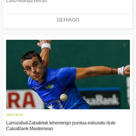
Laso-Martija Beran.
GEHIAGO
2026-08-02
Larrazabal-Zabaletak lehenengo puntua eskuratu dute
CaixaBank Mastersean