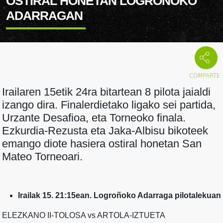
OSTIRAL HONETAN LOGROÑOKO
ADARRAGAN
Irailaren 15etik 24ra bitartean 8 pilota jaialdi
izango dira. Finalerdietako ligako sei partida,
Urzante Desafioa, eta Torneoko finala.
Ezkurdia-Rezusta eta Jaka-Albisu bikoteek
emango diote hasiera ostiral honetan San
Mateo Torneoari.
Irailak 15. 21:15ean. Logroñoko Adarraga pilotalekuan
ELEZKANO II-TOLOSA vs ARTOLA-IZTUETA