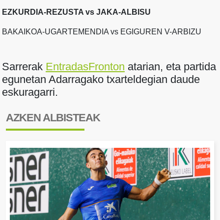
EZKURDIA-REZUSTA vs JAKA-ALBISU
BAKAIKOA-UGARTEMENDIA vs EGIGUREN V-ARBIZU
Sarrerak
EntradasFronton
atarian, eta partida
egunetan Adarragako txarteldegian daude
eskuragarri.
AZKEN ALBISTEAK