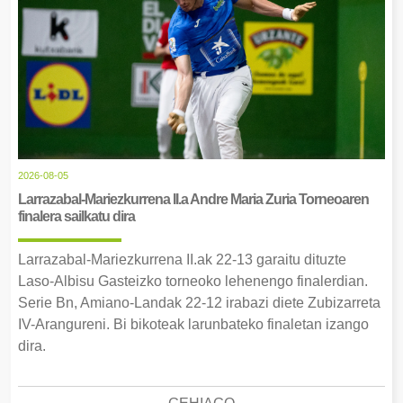
2026-08-05
Larrazabal-Mariezkurrena II.a Andre Maria Zuria Torneoaren
finalera sailkatu dira
Larrazabal-Mariezkurrena II.ak 22-13 garaitu dituzte
Laso-Albisu Gasteizko torneoko lehenengo finalerdian.
Serie Bn, Amiano-Landak 22-12 irabazi diete Zubizarreta
IV-Arangureni. Bi bikoteak larunbateko finaletan izango
dira.