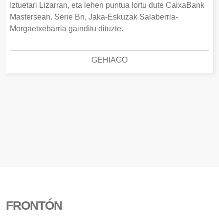
Iztuetari Lizarran, eta lehen puntua lortu dute CaixaBank
Mastersean. Serie Bn, Jaka-Eskuzak Salaberria-
Morgaetxebarria gainditu dituzte.
GEHIAGO
FRONTÓN