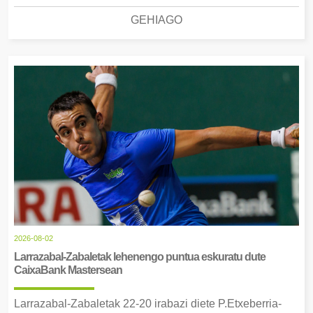
GEHIAGO
2026-08-02
Larrazabal-Zabaletak lehenengo puntua eskuratu dute
CaixaBank Mastersean
Larrazabal-Zabaletak 22-20 irabazi diete P.Etxeberria-