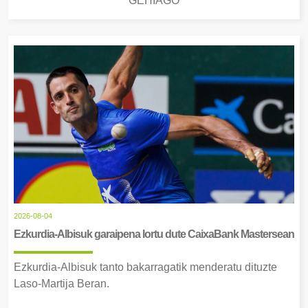
GEHIAGO
2026-08-04
Ezkurdia-Albisuk garaipena lortu dute CaixaBank Mastersean
Ezkurdia-Albisuk tanto bakarragatik menderatu dituzte
Laso-Martija Beran.