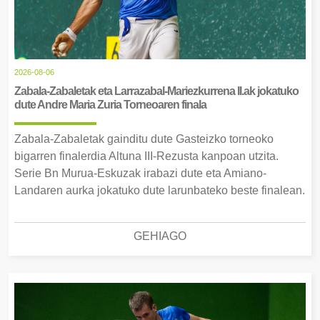
2026-08-06
Zabala-Zabaletak eta Larrazabal-Mariezkurrena II.ak jokatuko
dute Andre Maria Zuria Torneoaren finala
Zabala-Zabaletak gainditu dute Gasteizko torneoko
bigarren finalerdia Altuna III-Rezusta kanpoan utzita.
Serie Bn Murua-Eskuzak irabazi dute eta Amiano-
Landaren aurka jokatuko dute larunbateko beste finalean.
GEHIAGO