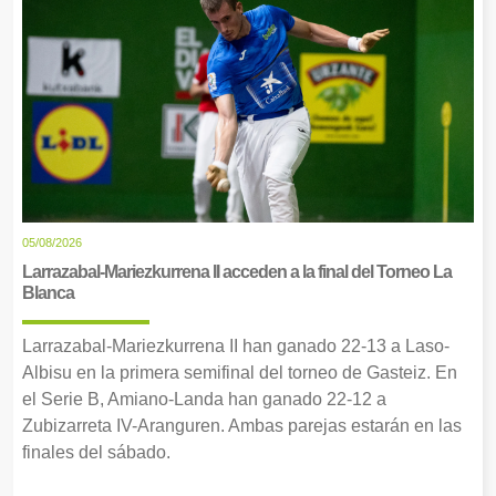
05/08/2026
Larrazabal-Mariezkurrena II acceden a la final del Torneo La
Blanca
Larrazabal-Mariezkurrena II han ganado 22-13 a Laso-
Albisu en la primera semifinal del torneo de Gasteiz. En
el Serie B, Amiano-Landa han ganado 22-12 a
Zubizarreta IV-Aranguren. Ambas parejas estarán en las
finales del sábado.