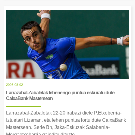
2026-08-02
Larrazabal-Zabaletak lehenengo puntua eskuratu dute
CaixaBank Mastersean
Larrazabal-Zabaletak 22-20 irabazi diete P.Etxeberria-
Iztuetari Lizarran, eta lehen puntua lortu dute CaixaBank
Mastersean. Serie Bn, Jaka-Eskuzak Salaberria-
Morgaetxebarria gainditu dituzte.