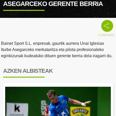
ASEGARCEKO GERENTE BERRIA
Bainet Sport S.L. enpresak, gaurtik aurrera Unai Iglesias
Iturbe Asegarceko merkataritza eta pilota profesionaleko
eginkizunak kudeatuko dituen gerente berria dela iragarri du.
AZKEN ALBISTEAK