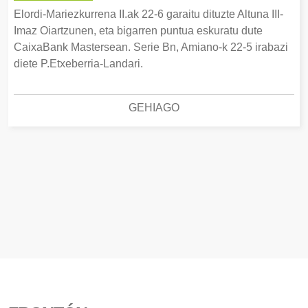
Elordi-Mariezkurrena II.ak 22-6 garaitu dituzte Altuna III-
Imaz Oiartzunen, eta bigarren puntua eskuratu dute
CaixaBank Mastersean. Serie Bn, Amiano-k 22-5 irabazi
diete P.Etxeberria-Landari.
GEHIAGO