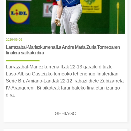
2026-08-05
Larrazabal-Mariezkurrena II.a Andre Maria Zuria Torneoaren
finalera sailkatu dira
Larrazabal-Mariezkurrena II.ak 22-13 garaitu dituzte
Laso-Albisu Gasteizko torneoko lehenengo finalerdian.
Serie Bn, Amiano-Landak 22-12 irabazi diete Zubizarreta
IV-Arangureni. Bi bikoteak larunbateko finaletan izango
dira.
GEHIAGO