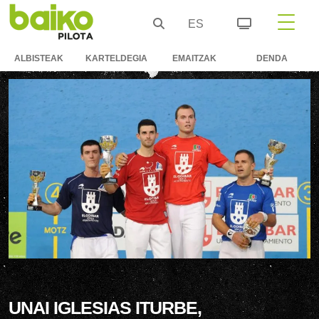
ES
ALBISTEAK
KARTELDEGIA
EMAITZAK
DENDA
UNAI IGLESIAS ITURBE,