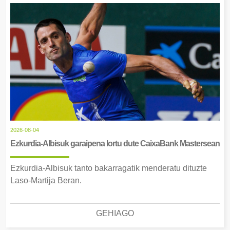
2026-08-04
Ezkurdia-Albisuk garaipena lortu dute CaixaBank Mastersean
Ezkurdia-Albisuk tanto bakarragatik menderatu dituzte
Laso-Martija Beran.
GEHIAGO