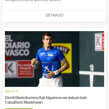
GEHIAGO
2026-07-31
Elordi-Mariezkurrena II.ak bigarrena ere irabazi dute
CaixaBank Mastersean