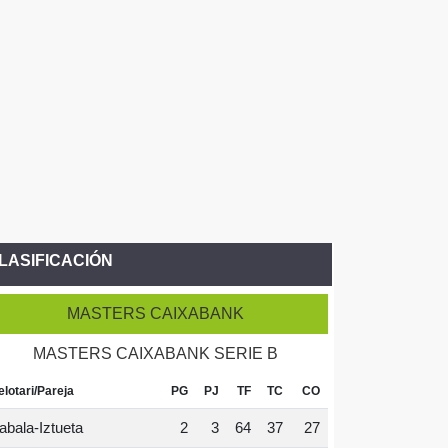
LASIFICACIÓN
MASTERS CAIXABANK
MASTERS CAIXABANK SERIE B
elotari/Pareja
PG
PJ
TF
TC
CO
abala-Iztueta
2
3
64
37
27