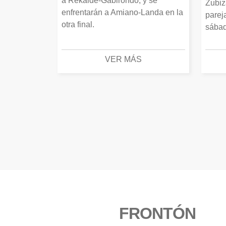
a Rekalde-Gabirondo, y se
Zubiz
enfrentarán a Amiano-Landa en la
parej
otra final.
sábad
VER MÁS
FRONTÓN