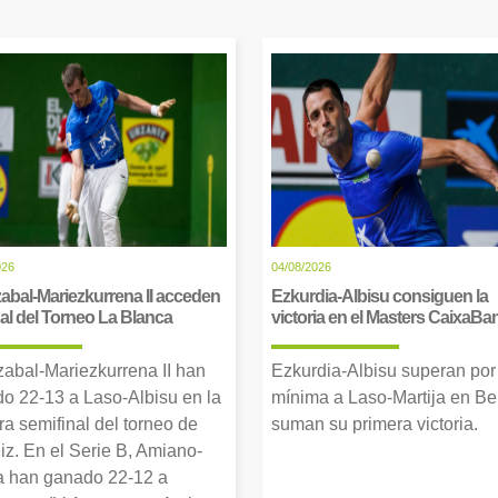
026
04/08/2026
abal-Mariezkurrena II acceden
Ezkurdia-Albisu consiguen la
inal del Torneo La Blanca
victoria en el Masters CaixaBa
zabal-Mariezkurrena II han
Ezkurdia-Albisu superan por
o 22-13 a Laso-Albisu en la
mínima a Laso-Martija en Ber
ra semifinal del torneo de
suman su primera victoria.
iz. En el Serie B, Amiano-
 han ganado 22-12 a