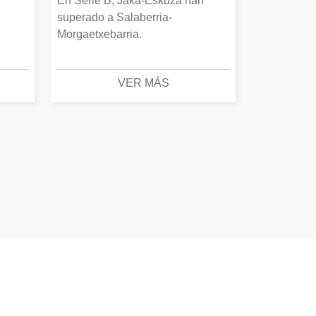
En Serie B, Jaka-Eskuza han
superado a Salaberria-
Morgaetxebarria.
VER MÁS