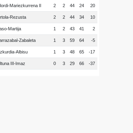
lordi-Mariezkurrena II
2
2
44
24
20
rtola-Rezusta
2
2
44
34
10
aso-Martija
1
2
43
41
2
arrazabal-Zabaleta
1
3
59
64
-5
zkurdia-Albisu
1
3
48
65
-17
ltuna III-Imaz
0
3
29
66
-37