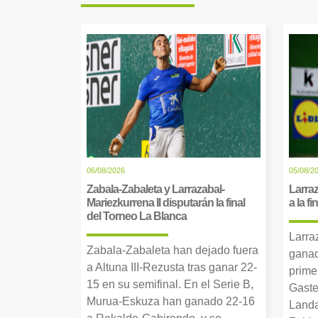
06/08/2026
05/08/2
Zabala-Zabaleta y Larrazabal-
Larraz
Mariezkurrena II disputarán la final
a la f
del Torneo La Blanca
Larra
Zabala-Zabaleta han dejado fuera
ganad
a Altuna III-Rezusta tras ganar 22-
prime
15 en su semifinal. En el Serie B,
Gaste
Murua-Eskuza han ganado 22-16
Landa