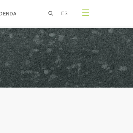
ES
DENDA